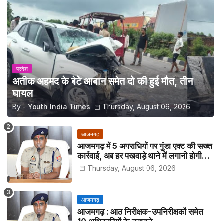
प्रदेश
अतीक अहमद के बेटे आबान समेत दो की हुई मौत, तीन
घायल
By -
Youth India Times
Thursday, August 06, 2026
आजमगढ़
आजमगढ़ में 5 अपराधियों पर गुंडा एक्ट की सख्त
कार्रवाई, अब हर पखवाड़े थाने में लगानी होगी
हाजिरी
Thursday, August 06, 2026
आजमगढ़
आजमगढ़ : आठ निरीक्षक-उपनिरीक्षकों समेत