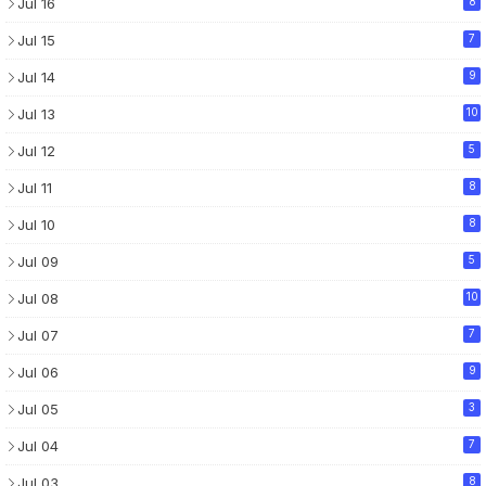
Jul 16
8
Jul 15
7
Jul 14
9
Jul 13
10
Jul 12
5
Jul 11
8
Jul 10
8
Jul 09
5
Jul 08
10
Jul 07
7
Jul 06
9
Jul 05
3
Jul 04
7
Jul 03
8