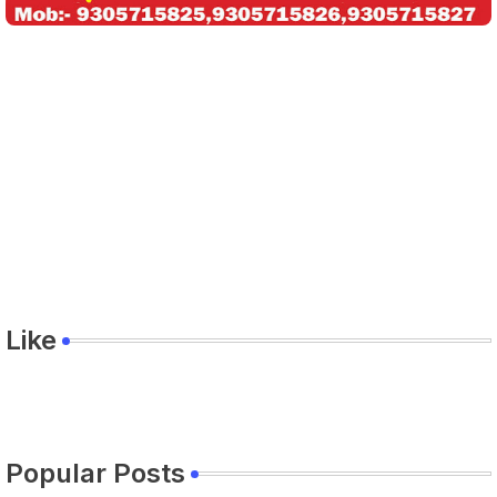
Like
Popular Posts