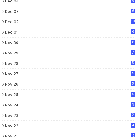
Dec 04
8
Dec 03
6
Dec 02
10
Dec 01
6
Nov 30
8
Nov 29
7
Nov 28
5
Nov 27
9
Nov 26
5
Nov 25
6
Nov 24
9
Nov 23
2
Nov 22
4
Nov 21
12