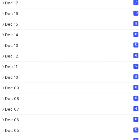
Dec 17
7
Dec 16
10
Dec 15
9
Dec 14
8
Dec 13
5
Dec 12
6
Dec 11
5
Dec 10
9
Dec 09
6
Dec 08
6
Dec 07
4
Dec 06
8
Dec 05
5