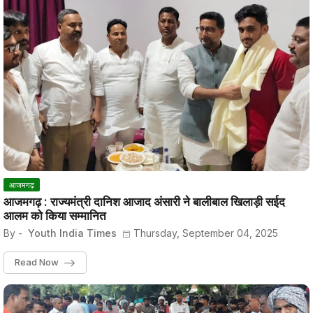
आजमगढ़
आजमगढ़ : राज्यमंत्री दानिश आजाद अंसारी ने बालीबाल खिलाड़ी सईद
आलम को किया सम्मानित
By -
Youth India Times
Thursday, September 04, 2025
Read Now