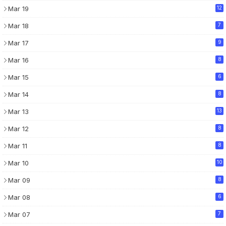
Mar 19
12
Mar 18
7
Mar 17
9
Mar 16
8
Mar 15
6
Mar 14
8
Mar 13
13
Mar 12
8
Mar 11
8
Mar 10
10
Mar 09
8
Mar 08
6
Mar 07
7