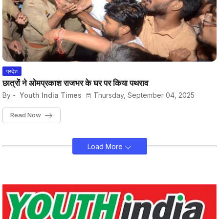
प्रदेश
छात्रों ने ओमप्रकाश राजभर के घर पर किया पथराव
By -
Youth India Times
Thursday, September 04, 2025
Read Now
Load More