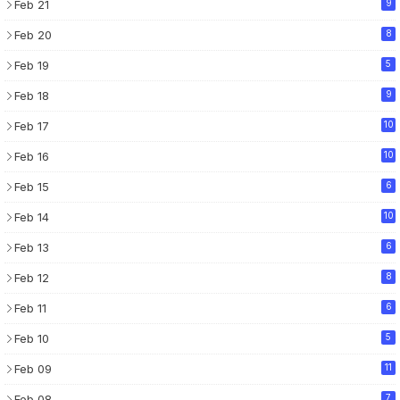
Feb 21
9
Feb 20
8
Feb 19
5
Feb 18
9
Feb 17
10
Feb 16
10
Feb 15
6
Feb 14
10
Feb 13
6
Feb 12
8
Feb 11
6
Feb 10
5
Feb 09
11
Feb 08
7