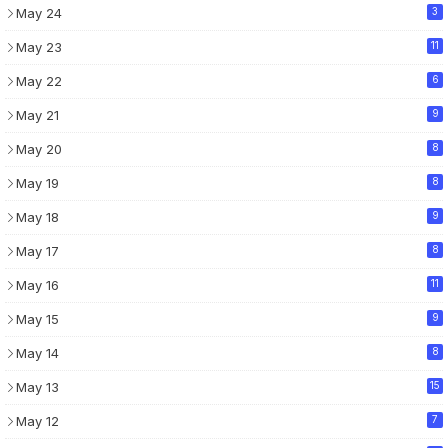
May 24
3
May 23
11
May 22
6
May 21
9
May 20
8
May 19
8
May 18
9
May 17
8
May 16
11
May 15
9
May 14
8
May 13
15
May 12
7