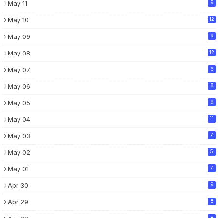
May 11
9
May 10
12
May 09
9
May 08
12
May 07
6
May 06
8
May 05
9
May 04
11
May 03
7
May 02
5
May 01
7
Apr 30
9
Apr 29
8
8