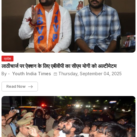
प्रदेश
लाठीचार्ज पर ऐक्शन के लिए एबीवीपी का सीएम योगी को अल्टीमेटम
By -
Youth India Times
Thursday, September 04, 2025
Read Now