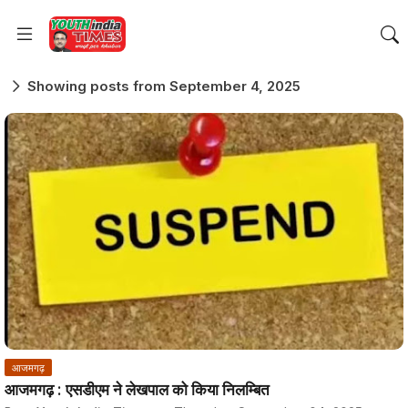
Showing posts from September 4, 2025
आजमगढ़
आजमगढ़ : एसडीएम ने लेखपाल को किया निलम्बित