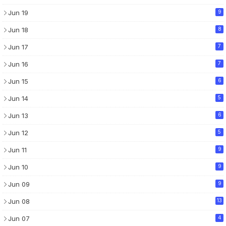
Jun 19
9
Jun 18
8
Jun 17
7
Jun 16
7
Jun 15
6
Jun 14
5
Jun 13
6
Jun 12
5
Jun 11
9
Jun 10
9
Jun 09
9
Jun 08
13
Jun 07
4