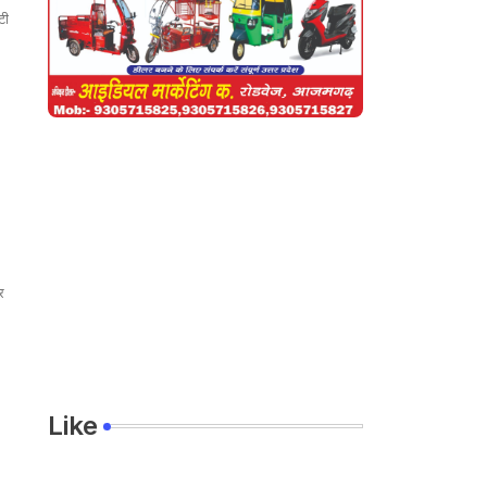
टी
र
Like