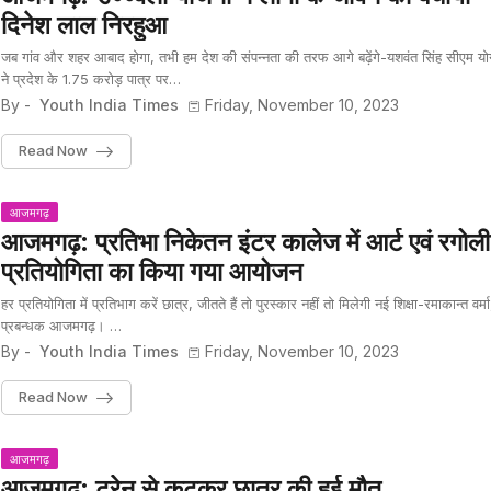
दिनेश लाल निरहुआ
जब गांव और शहर आबाद होगा, तभी हम देश की संपन्नता की तरफ आगे बढ़ेंगे-यशवंत सिंह सीएम यो
ने प्रदेश के 1.75 करोड़ पात्र पर…
By -
Youth India Times
Friday, November 10, 2023
Read Now
आजमगढ़
आजमगढ़: प्रतिभा निकेतन इंटर कालेज में आर्ट एवं रगोली
प्रतियोगिता का किया गया आयोजन
हर प्रतियोगिता में प्रतिभाग करें छात्र, जीतते हैं तो पुरस्कार नहीं तो मिलेगी नई शिक्षा-रमाकान्त वर्मा
प्रबन्धक आजमगढ़। …
By -
Youth India Times
Friday, November 10, 2023
Read Now
आजमगढ़
आजमगढ़: ट्रेन से कटकर छात्र की हुई मौत