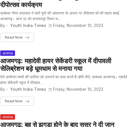
दीपोत्सव कार्यक्रम
प्रबंधक गौरव अग्रवाल ने चारों युगों की अवधारणा के आधार पर दीपोत्सव पर्व की महत्ता बताई
आजमगढ़। आज 10 को करतालपुर स्थित ज…
By -
Youth India Times
Friday, November 10, 2023
Read Now
आजमगढ़
आजमगढ़: महादेवी हायर सेकेंडरी स्कूल में दीपावली
सेलिब्रेशन बड़े धूमधाम से मनाया गया
ऐसे आयोजन बच्चों की प्रतिभा को उभारने का काम करते हैं-डीपी मौर्य, प्रबंधक आजमगढ़। महादेव
हायर सेकेंडरी स्कूल में दीपावल…
By -
Youth India Times
Friday, November 10, 2023
Read Now
आजमगढ़
आजमगढ़: बहू से झगड़ा होने के बाद ससुर ने दी जान