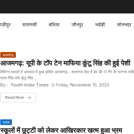
ाज़ीपुर
वाराणसी
बलिया
जौनपुर
भदोही
सोनभद्र
आजमगढ़
आजमगढ़: यूपी के टॉप टेन माफिया कुंटू सिंह की हुई पेशी
विभिन्न मामलों में अदालत में हुआ हाजिर आजमगढ़। कासगंज जेल में बंद डी-11 गैंग के सरगना माफ
ध्रुव सिंह उर्फ कुंटू सिंह …
By -
Youth India Times
Friday, November 10, 2023
Read Now
प्रदेश
स्कूलों में छुट्टी को लेकर आखिरकार खत्म हुआ भ्रम