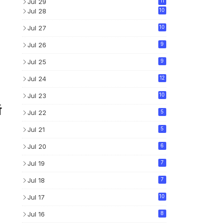
Jul 29
11
Jul 28
10
Jul 27
10
Jul 26
9
Jul 25
9
Jul 24
12
Jul 23
10
व
Jul 22
5
Jul 21
5
Jul 20
6
Jul 19
7
Jul 18
7
Jul 17
10
Jul 16
8