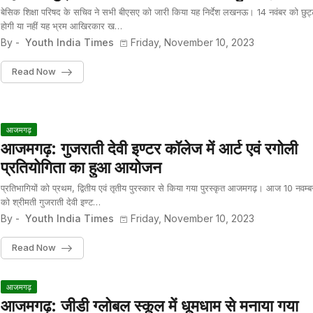
बेसिक शिक्षा परिषद के सचिव ने सभी बीएसए को जारी किया यह निर्देश लखनऊ। 14 नवंबर को छुट्
होगी या नहीं यह भ्रम आखिरकार ख…
By -
Youth India Times
Friday, November 10, 2023
Read Now
आजमगढ़
आजमगढ़: गुजराती देवी इण्टर कॉलेज में आर्ट एवं रगोली
प्रतियोगिता का हुआ आयोजन
प्रतिभागियों को प्रथम, द्वितीय एवं तृतीय पुरस्कार से किया गया पुरस्कृत आजमगढ़। आज 10 नवम्ब
को श्रीमती गुजराती देवी इण्ट…
By -
Youth India Times
Friday, November 10, 2023
Read Now
आजमगढ़
आजमगढ़: जीडी ग्लोबल स्कूल में धूमधाम से मनाया गया