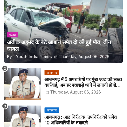
प्रदेश
अतीक अहमद के बेटे आबान समेत दो की हुई मौत, तीन
घायल
By -
Youth India Times
Thursday, August 06, 2026
आजमगढ़
आजमगढ़ में 5 अपराधियों पर गुंडा एक्ट की सख्त
कार्रवाई, अब हर पखवाड़े थाने में लगानी होगी
हाजिरी
Thursday, August 06, 2026
आजमगढ़
आजमगढ़ : आठ निरीक्षक-उपनिरीक्षकों समेत
10 अधिकारियों के तबादले