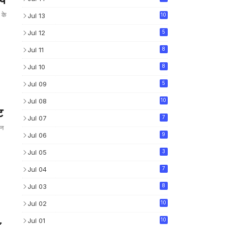
जय
 के
Jul 13
10
Jul 12
5
Jul 11
8
Jul 10
8
Jul 09
5
Jul 08
10
ट
Jul 07
7
ान
Jul 06
9
Jul 05
3
Jul 04
7
Jul 03
8
Jul 02
10
Jul 01
10