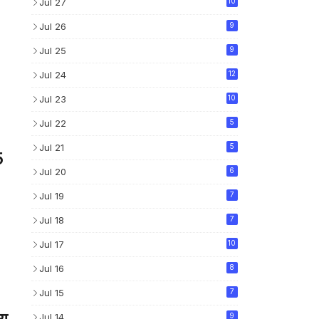
Jul 27
10
Jul 26
9
Jul 25
9
Jul 24
12
Jul 23
10
Jul 22
5
Jul 21
5
5
Jul 20
6
Jul 19
7
Jul 18
7
Jul 17
10
Jul 16
8
Jul 15
7
Jul 14
9