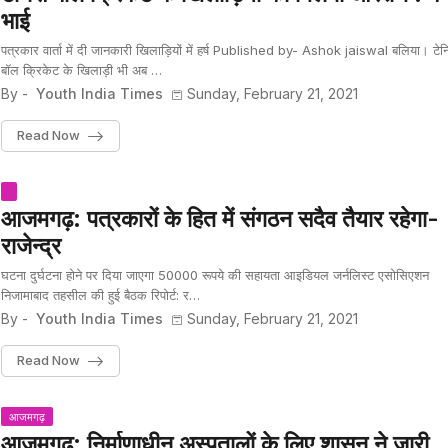
भाई
पत्रकार वार्ता में दी जानकारी खिलाड़ियों में हर्ष Published by- Ashok jaiswal बलिया। टे
बॉल क्रिकेट के खिलाड़ी भी अब …
By -
Youth India Times
Sunday, February 21, 2021
Read Now
आजमगढ़: पत्रकारों के हित में संगठन सदैव तैयार रहेगा-
राजेन्द्र
घटना दुर्घटना होने पर दिया जाएगा 50000 रूपये की सहायता आइडियल जर्नलिस्ट एसोसिएशन
निजामाबाद तहसील की हुई बैठक रिपोर्ट: र…
By -
Youth India Times
Sunday, February 21, 2021
Read Now
आजमगढ़
आजमगढ़़: निर्माणाधीन अस्पतालों के लिए शासन ने जारी