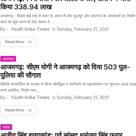
किया 338.94 लाख
आजमगढ़। पिछले कई माह से बजट के अभाव में रुके फूलपुर और लालगंज के अस्पतालों का निर्माण
कार्य को शुरू करने के लिए शासन ने …
By -
Youth India Times
Sunday, February 21, 2021
Read Now
आजमगढ़
आजमगढ़: सीएम योगी ने आजमगढ़ को दिया 503 पुल-
पुलिया की सौगात
वीडियो कांफ्रेंसिग के माध्यम से किया जीर्णोद्धार व नवनिर्माण के महाअभियान का शुभारंभ 468 लाख
रुपये आवंटित, निर्माण कार्…
By -
Youth India Times
Sunday, February 21, 2021
Read Now
प्रदेश
अजीत सिंह हत्याकांड: पूर्व सांसद धनंजय सिंह फरार