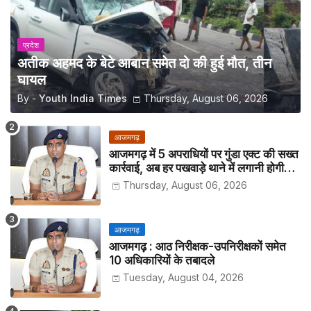
प्रदेश
अतीक अहमद के बेटे आबान समेत दो की हुई मौत, तीन
घायल
By -
Youth India Times
Thursday, August 06, 2026
आजमगढ़
आजमगढ़ में 5 अपराधियों पर गुंडा एक्ट की सख्त
कार्रवाई, अब हर पखवाड़े थाने में लगानी होगी
हाजिरी
Thursday, August 06, 2026
आजमगढ़
आजमगढ़ : आठ निरीक्षक-उपनिरीक्षकों समेत
10 अधिकारियों के तबादले
Tuesday, August 04, 2026