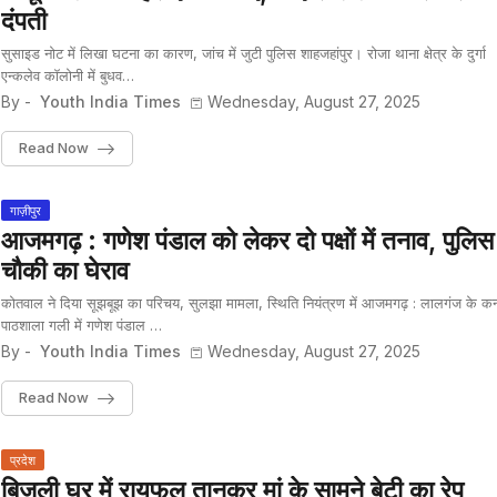
दंपती
सुसाइड नोट में लिखा घटना का कारण, जांच में जुटी पुलिस शाहजहांपुर। रोजा थाना क्षेत्र के दुर्गा
एन्कलेव कॉलोनी में बुधव…
By -
Youth India Times
Wednesday, August 27, 2025
Read Now
गाज़ीपुर
आजमगढ़ : गणेश पंडाल को लेकर दो पक्षों में तनाव, पुलिस
चौकी का घेराव
कोतवाल ने दिया सूझबूझ का परिचय, सुलझा मामला, स्थिति नियंत्रण में आजमगढ़ : लालगंज के कन्
पाठशाला गली में गणेश पंडाल …
By -
Youth India Times
Wednesday, August 27, 2025
Read Now
प्रदेश
बिजली घर में रायफल तानकर मां के सामने बेटी का रेप