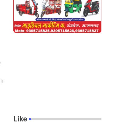
ें
Like