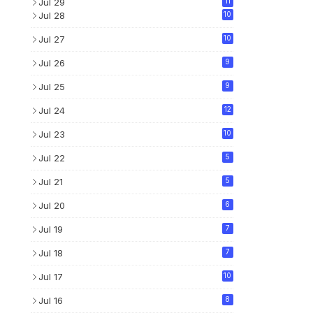
Jul 29
11
Jul 28
10
Jul 27
10
Jul 26
9
Jul 25
9
Jul 24
12
Jul 23
10
Jul 22
5
Jul 21
5
Jul 20
6
Jul 19
7
Jul 18
7
Jul 17
10
Jul 16
8