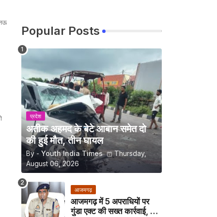
खनऊ
Popular Posts
प्रदेश
ो
अतीक अहमद के बेटे आबान समेत दो
की हुई मौत, तीन घायल
By -
Youth India Times
Thursday,
August 06, 2026
आजमगढ़
आजमगढ़ में 5 अपराधियों पर
गुंडा एक्ट की सख्त कार्रवाई, अब