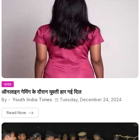
प्रदेश
ऑनलाइन गेमिंग के दौरान युवती हार गई दिल
By -
Youth India Times
Tuesday, December 24, 2024
Read Now