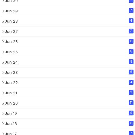
Jun 30
7
Jun 29
7
Jun 28
4
Jun 27
7
Jun 26
8
Jun 25
8
Jun 24
8
Jun 23
6
Jun 22
4
Jun 21
9
Jun 20
11
Jun 19
9
Jun 18
8
Jun 17
7