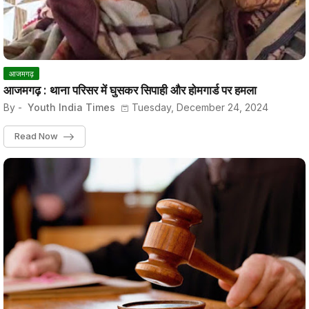
आजमगढ़
आजमगढ़ : थाना परिसर में घुसकर सिपाही और होमगार्ड पर हमला
By -
Youth India Times
Tuesday, December 24, 2024
Read Now