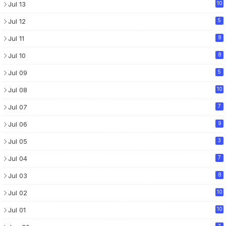
Jul 13
10
Jul 12
5
Jul 11
8
Jul 10
8
Jul 09
5
Jul 08
10
Jul 07
7
Jul 06
9
Jul 05
3
Jul 04
7
Jul 03
8
Jul 02
10
Jul 01
10