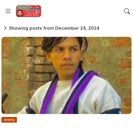
Showing posts from December 24, 2024
आजमगढ़