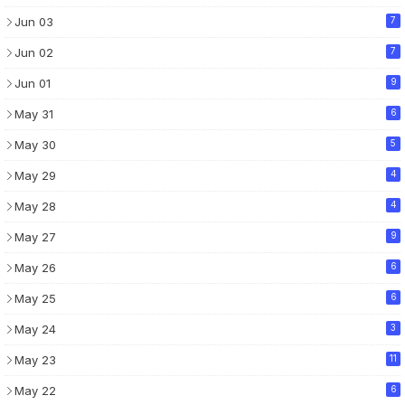
Jun 03
7
Jun 02
7
Jun 01
9
May 31
6
May 30
5
May 29
4
May 28
4
May 27
9
May 26
6
May 25
6
May 24
3
May 23
11
May 22
6