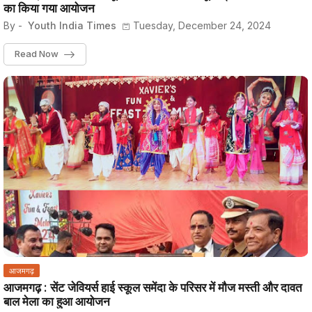
का किया गया आयोजन
By -
Youth India Times
Tuesday, December 24, 2024
Read Now
आजमगढ़
आजमगढ़ : सेंट जेवियर्स हाई स्कूल समेंदा के परिसर में मौज मस्ती और दावत
बाल मेला का हुआ आयोजन