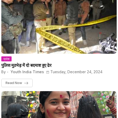
प्रदेश
पुलिस मुठभेड़ में दो बदमाश हुए ढेर
By -
Youth India Times
Tuesday, December 24, 2024
Read Now