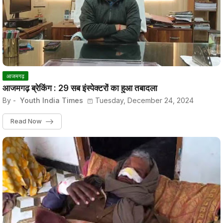
आजमगढ़
आजमगढ़ ब्रेकिंग : 29 सब इंस्पेक्टरों का हुआ तबादला
By -
Youth India Times
Tuesday, December 24, 2024
Read Now