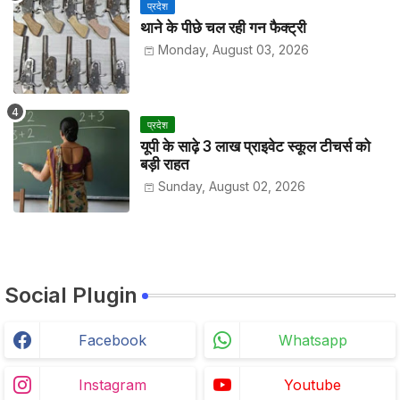
प्रदेश
थाने के पीछे चल रही गन फैक्ट्री
Monday, August 03, 2026
प्रदेश
यूपी के साढ़े 3 लाख प्राइवेट स्कूल टीचर्स को
बड़ी राहत
Sunday, August 02, 2026
Social Plugin
Facebook
Whatsapp
Instagram
Youtube