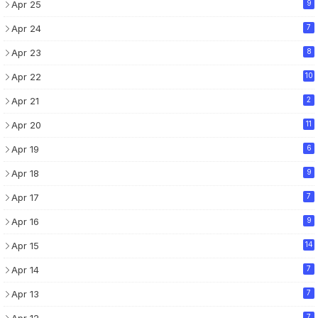
Apr 25
9
Apr 24
7
Apr 23
8
Apr 22
10
Apr 21
2
Apr 20
11
Apr 19
6
Apr 18
9
Apr 17
7
Apr 16
9
Apr 15
14
Apr 14
7
Apr 13
7
7