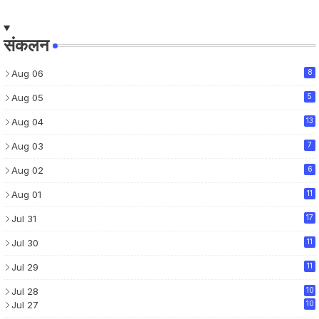
संकलन
Aug 06
8
Aug 05
5
Aug 04
13
Aug 03
7
Aug 02
6
Aug 01
11
Jul 31
17
Jul 30
11
Jul 29
11
Jul 28
10
Jul 27
10