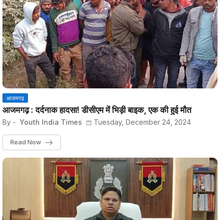
आजमगढ़
आजमगढ़ : दर्दनाक हादसा! डीसीएम में भिड़ी बाइक, एक की हुई मौत
By -
Youth India Times
Tuesday, December 24, 2024
Read Now