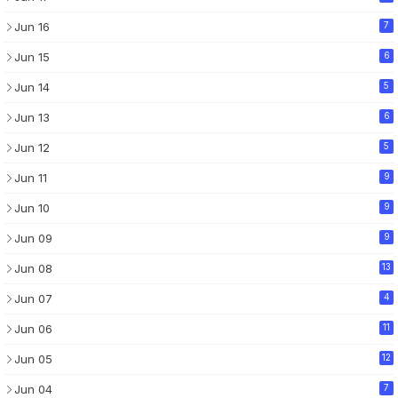
Jun 16
7
Jun 15
6
Jun 14
5
Jun 13
6
Jun 12
5
Jun 11
9
Jun 10
9
Jun 09
9
Jun 08
13
Jun 07
4
Jun 06
11
Jun 05
12
Jun 04
7