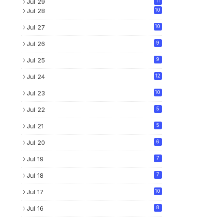
Jul 29
11
Jul 28
10
Jul 27
10
Jul 26
9
Jul 25
9
Jul 24
12
Jul 23
10
Jul 22
5
Jul 21
5
Jul 20
6
Jul 19
7
Jul 18
7
Jul 17
10
Jul 16
8