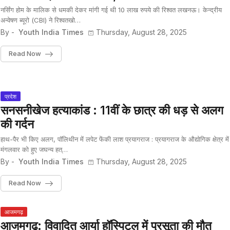
नर्सिंग होम के मालिक से धमकी देकर मांगी गई थी 10 लाख रुपये की रिश्वत लखनऊ। केन्द्रीय
अन्वेषण ब्यूरो (CBI) ने रिश्वतखो…
By -
Youth India Times
Thursday, August 28, 2025
Read Now
प्रदेश
सनसनीखेज हत्याकांड : 11वीं के छात्र की धड़ से अलग
की गर्दन
हाथ-पैर भी किए अलग, पॉलिथीन में लपेट फेंकी लाश प्रयागराज : प्रयागराज के औद्योगिक क्षेत्र में
मंगलवार को हुए जघन्य हत्…
By -
Youth India Times
Thursday, August 28, 2025
Read Now
आजमगढ़
आजमगढ़: विवादित आर्या हॉस्पिटल में प्रसूता की मौत