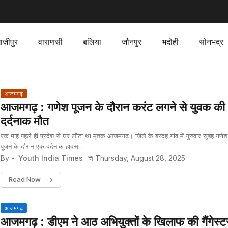
ाज़ीपुर
वाराणसी
बलिया
जौनपुर
भदोही
सोनभद्र
आजमगढ़
आजमगढ़ : गणेश पूजन के दौरान करंट लगने से युवक की
दर्दनाक मौत
एक माह पहले ही प्रदेश से घर लौटा था मृतक आजमगढ़। जिले के बरदह गांव में गुरुवार सुबह गणेश
पूजन के दौरान एक दर्दनाक हादस…
By -
Youth India Times
Thursday, August 28, 2025
Read Now
आजमगढ़
आजमगढ़ : डीएम ने आठ अभियुक्तों के खिलाफ की गैंगेस्ट