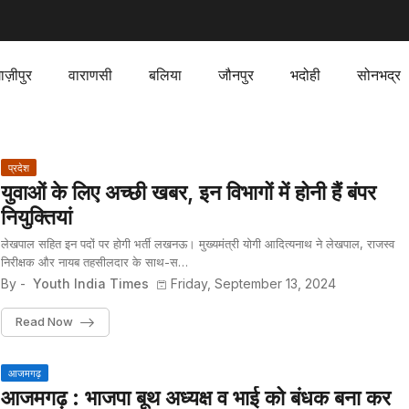
ाज़ीपुर
वाराणसी
बलिया
जौनपुर
भदोही
सोनभद्र
प्रदेश
युवाओं के लिए अच्छी खबर, इन विभागों में होनी हैं बंपर
नियुक्तियां
लेखपाल सहित इन पदों पर होगी भर्ती लखनऊ। मुख्यमंत्री योगी आदित्यनाथ ने लेखपाल, राजस्व
निरीक्षक और नायब तहसीलदार के साथ-स…
By -
Youth India Times
Friday, September 13, 2024
Read Now
आजमगढ़
आजमगढ़ : भाजपा बूथ अध्यक्ष व भाई को बंधक बना कर