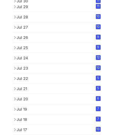
Jul 30
11
Jul 29
11
Jul 28
10
Jul 27
10
Jul 26
9
Jul 25
9
Jul 24
12
Jul 23
10
Jul 22
5
Jul 21
5
Jul 20
6
Jul 19
7
Jul 18
7
Jul 17
10