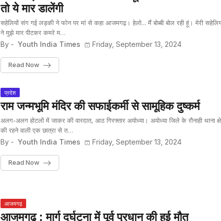
तो ये मार डालेंगी
सहेलियों संग गई लड़की ने फोन पर मां से कहा आजमगढ़। हेलो... मैं बोब्बी बोल रही हूं। मेरी सहेलियो
ने मुझे मार पीटकर कमरे म…
By -
Youth India Times
Friday, September 13, 2024
Read Now
प्रदेश
राम जन्मभूमि मंदिर की सफाईकर्मी से सामूहिक दुष्कर्म
अलग-अलग होटलों में जाकर की वारदात, आठ गिरफ्तार अयोध्या। अयोध्या जिले के रौनाही थाना क्षे
की रहने वाली एक छात्रा से त…
By -
Youth India Times
Friday, September 13, 2024
Read Now
आजमगढ़
आजमगढ़ : मार्ग दुर्घटना में पूर्व प्रधान की हुई मौत