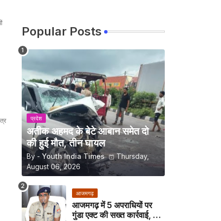
ं
Popular Posts
प्रदेश
त्र
अतीक अहमद के बेटे आबान समेत दो
की हुई मौत, तीन घायल
By -
Youth India Times
Thursday,
August 06, 2026
आजमगढ़
आजमगढ़ में 5 अपराधियों पर
गुंडा एक्ट की सख्त कार्रवाई, अब