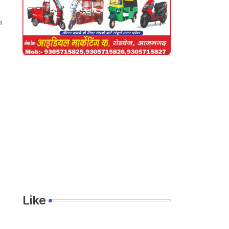
व
Like