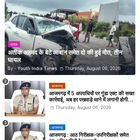
प्रदेश
अतीक अहमद के बेटे आबान समेत दो की हुई मौत, तीन
घायल
By -
Youth India Times
Thursday, August 06, 2026
आजमगढ़
आजमगढ़ में 5 अपराधियों पर गुंडा एक्ट की सख्त
कार्रवाई, अब हर पखवाड़े थाने में लगानी होगी
हाजिरी
Thursday, August 06, 2026
आजमगढ़
आजमगढ़ : आठ निरीक्षक-उपनिरीक्षकों समेत