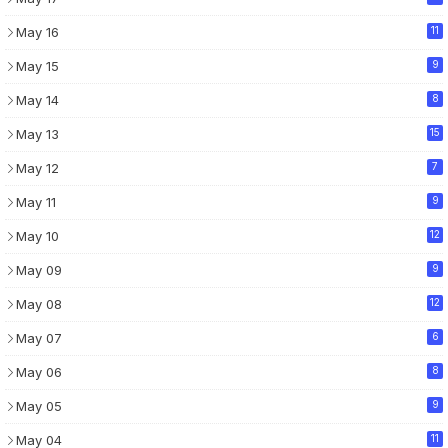
May 16
11
May 15
9
May 14
8
May 13
15
May 12
7
May 11
9
May 10
12
May 09
9
May 08
12
May 07
6
May 06
8
May 05
9
May 04
11