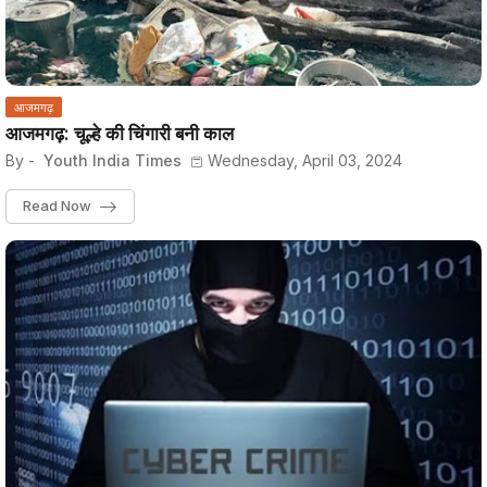
आजमगढ़
आजमगढ़: चूल्हे की चिंगारी बनी काल
By -
Youth India Times
Wednesday, April 03, 2024
Read Now