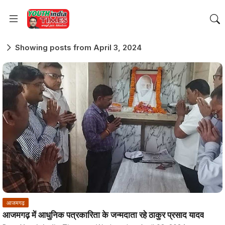
Showing posts from April 3, 2024
आजमगढ़
आजमगढ़ में आधुनिक पत्रकारिता के जन्मदाता रहे ठाकुर प्रसाद यादव