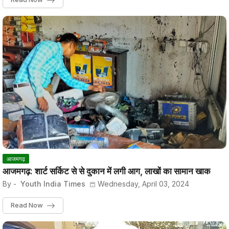
आजमगढ़
आजमगढ़: शार्ट सर्किट से से दुकान में लगी आग, लाखों का सामान खाक
By -
Youth India Times
Wednesday, April 03, 2024
Read Now