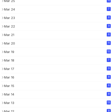
Mar 25
10
Mar 24
7
Mar 23
8
Mar 22
9
Mar 21
6
Mar 20
11
Mar 19
12
Mar 18
7
Mar 17
9
Mar 16
8
Mar 15
6
Mar 14
8
Mar 13
13
Mar 12
8