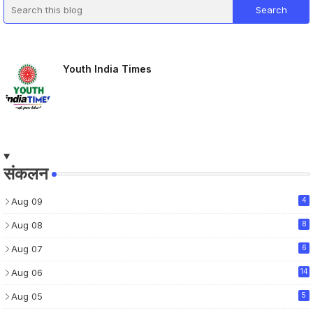
Youth India Times
संकलन
Aug 09
4
Aug 08
8
Aug 07
6
Aug 06
14
Aug 05
5