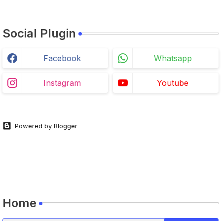
Social Plugin
Facebook
Whatsapp
Instagram
Youtube
Powered by Blogger
Home