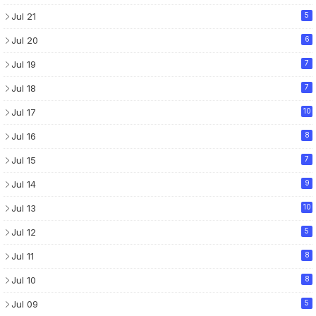
Jul 21
5
Jul 20
6
Jul 19
7
Jul 18
7
Jul 17
10
Jul 16
8
Jul 15
7
Jul 14
9
Jul 13
10
Jul 12
5
Jul 11
8
Jul 10
8
Jul 09
5