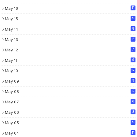
May 16
11
May 15
9
May 14
8
May 13
15
May 12
7
May 11
9
May 10
12
May 09
9
May 08
12
May 07
6
May 06
8
May 05
9
May 04
11