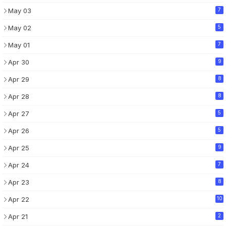
May 03
7
May 02
5
May 01
7
Apr 30
9
Apr 29
8
Apr 28
8
Apr 27
5
Apr 26
5
Apr 25
9
Apr 24
7
Apr 23
8
Apr 22
10
Apr 21
2