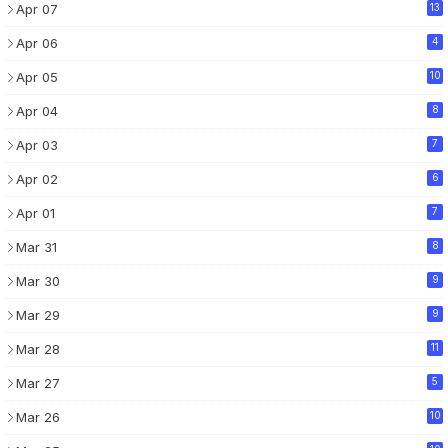
Apr 07
13
Apr 06
4
Apr 05
10
Apr 04
8
Apr 03
7
Apr 02
6
Apr 01
7
Mar 31
8
Mar 30
9
Mar 29
9
Mar 28
11
Mar 27
5
Mar 26
10