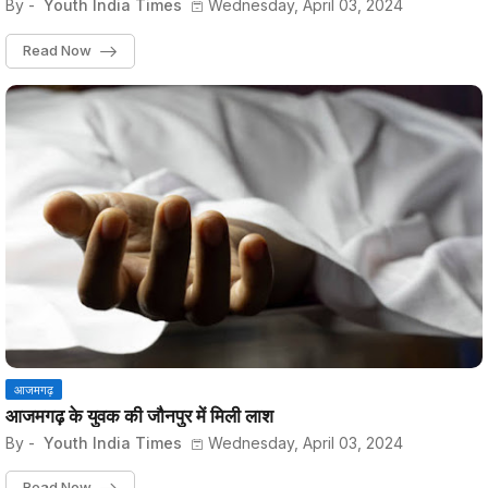
By -
Youth India Times
Wednesday, April 03, 2024
Read Now
आजमगढ़
आजमगढ़ के युवक की जौनपुर में मिली लाश
By -
Youth India Times
Wednesday, April 03, 2024
Read Now