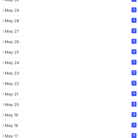
May 29
4
May 28
4
May 27
9
May 26
6
May 25
6
May 24
3
May 23
11
May 22
6
May 21
9
May 20
8
May 19
8
May 18
9
May 17
8