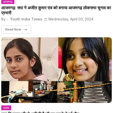
आजमगढ़
आजमगढ़: सपा ने अजीत कुमार राव को बनाया आजमगढ़ लोकसभा चुनाव का
प्रभारी
By -
Youth India Times
Wednesday, April 03, 2024
Read Now
प्रदेश