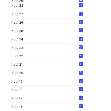
Jul 29
11
Jul 28
10
Jul 27
10
Jul 26
9
Jul 25
9
Jul 24
12
Jul 23
10
Jul 22
5
Jul 21
5
Jul 20
6
Jul 19
7
Jul 18
7
Jul 17
10
Jul 16
8