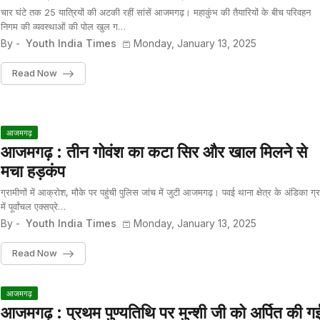
चार घंटे तक 25 यात्रियों की अटकी रहीं सांसें आजमगढ़। महाकुंभ की तैयारियों के बीच परिवहन
निगम की व्यवस्थाओं की पोल खुल ग…
By -
Youth India Times
Monday, January 13, 2025
Read Now
आजमगढ़
आजमगढ़ : तीन गोवंश का कटा सिर और खाल मिलने से
मचा हड़कंप
ग्रामीणों में आक्रोश, मौके पर पहुंची पुलिस जांच में जुटी आजमगढ़। पवई थाना क्षेत्र के अंडिका ग्र
में पूर्वांचल एक्सप्रे…
By -
Youth India Times
Monday, January 13, 2025
Read Now
आजमगढ़
आजमगढ़ : प्रथम पुण्यतिथि पर मुन्शी जी को अर्पित की ग