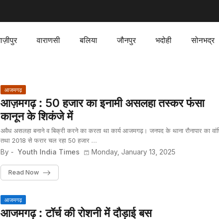
ाज़ीपुर
वाराणसी
बलिया
जौनपुर
भदोही
सोनभद्र
आजमगढ़
आज़मगढ़ : 50 हजार का इनामी असलहा तस्कर फंसा
कानून के शिकंजे में
अवैध असलहा बनाने व बिक्री करने का करता था कार्य आजमगढ़। जनपद के थाना रौनापार का वां
तथा 2018 से फरार चल रहा 50 हजार …
By -
Youth India Times
Monday, January 13, 2025
Read Now
आजमगढ़
आजमगढ़ : टॉर्च की रोशनी में दौड़ाई बस