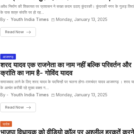
अवैध निर्माण की शिकायत पर प्रशासन ने सख्त कदम उठाए कुंदरकी। कुंदरकी नगर के गुलड़ तिराह
के पास शत्रु संपत्ति पर हो रह…
By -
Youth India Times
Monday, January 13, 2025
Read Now
आजमगढ़
शरद यादव एक राजनेता का नाम नहीं बल्कि परिवर्तन और
क्रांति का नाम है- गोविंद यादव
समाजवाद लाने के लिए शरद यादव के पदचिन्हों पर चलना होगा-रामचंदर यादव आजमगढ़ । शरद य
के अत्यंत करीबी रहे मुख्य वक्ता ग…
By -
Youth India Times
Monday, January 13, 2025
Read Now
प्रदेश
भाजपा विधायक को वीडियो कॉल पर अश्लील हरकतें करन