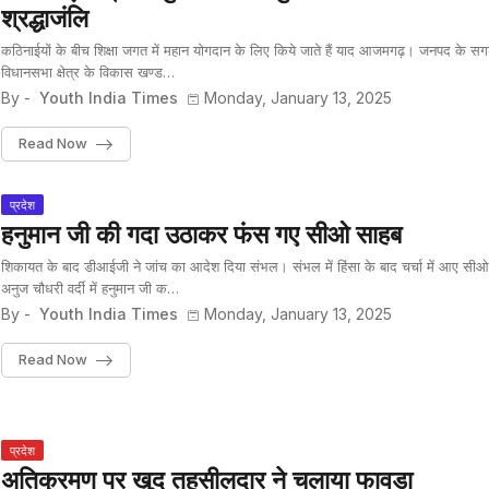
श्रद्धाजंलि
कठिनाईयों के बीच शिक्षा जगत में महान योगदान के लिए किये जाते हैं याद आजमगढ़। जनपद के सग
विधानसभा क्षेत्र के विकास खण्ड…
By -
Youth India Times
Monday, January 13, 2025
Read Now
प्रदेश
हनुमान जी की गदा उठाकर फंस गए सीओ साहब
शिकायत के बाद डीआईजी ने जांच का आदेश दिया संभल। संभल में हिंसा के बाद चर्चा में आए सीओ
अनुज चौधरी वर्दी में हनुमान जी क…
By -
Youth India Times
Monday, January 13, 2025
Read Now
प्रदेश
अतिक्रमण पर खुद तहसीलदार ने चलाया फावड़ा