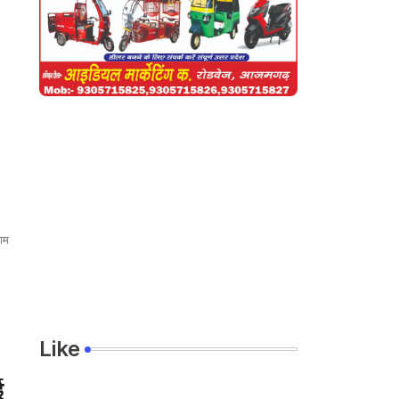
ाम
Like
ई