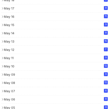
May 18
May 17
8
May 16
11
May 15
9
May 14
8
May 13
15
May 12
7
May 11
9
May 10
12
May 09
9
May 08
12
May 07
6
May 06
8
May 05
9