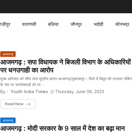
ाज़ीपुर
वाराणसी
बलिया
जौनपुर
भदोही
सोनभद्र
आजमगढ़
आजमगढ़ : सपा विधायक ने बिजली विभाग के अधिकारियों
पर धनउगाही का आरोप
मुख्य अभियंता को सौंपा सात सूत्रीय ज्ञापन आजमगढ़/मुबारकपुर। जिले में विद्युत की लगातार चेकिं
के नाम पर उपभोक्ताओं को पर…
By -
Youth India Times
Thursday, June 08, 2023
Read Now
आजमगढ़
आजमगढ़ : मोदी सरकार के 9 साल में देश का बढ़ा मान