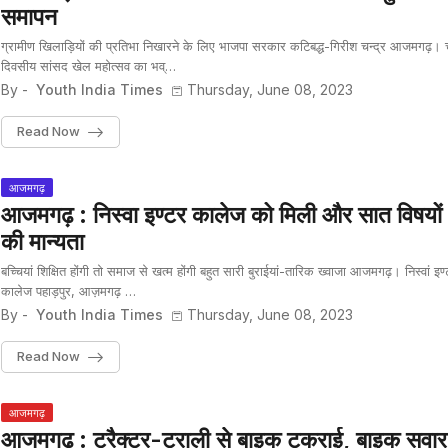
समापन
ग्रामीण खिलाड़ियों की प्रतिभा निखारने के लिए भाजपा सरकार कटिबद्ध-गिरीश चन्द्र आजमगढ़। 
दिवसीय सांसद खेल महोत्सव का भव्…
By -
Youth India Times
Thursday, June 08, 2023
Read Now
आजमगढ़
आजमगढ़ : निस्वा इण्टर कालेज को मिली और सात विषयों
की मान्यता
बच्चियां शिक्षित होंगी तो समाज से खत्म होंगी बहुत सारी बुराईयां-तारिक ख्वाजा आजमगढ़। निस्वां इण
कालेज पहाड़पुर, आज़मगढ़ …
By -
Youth India Times
Thursday, June 08, 2023
Read Now
आजमगढ़
आजमगढ़ : ट्रैक्टर-ट्राली से बाइक टकराई, बाइक सवार