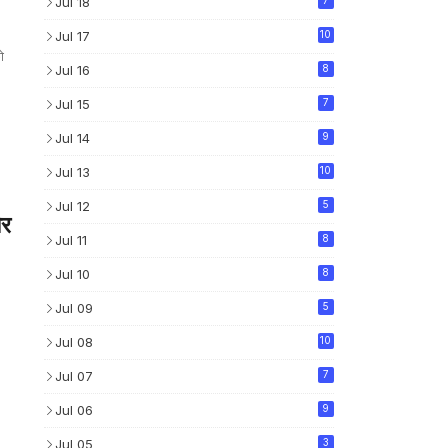
Jul 18
Jul 17
10
ो
Jul 16
8
Jul 15
7
Jul 14
9
Jul 13
10
Jul 12
5
और
Jul 11
8
Jul 10
8
Jul 09
5
Jul 08
10
Jul 07
7
Jul 06
9
Jul 05
3