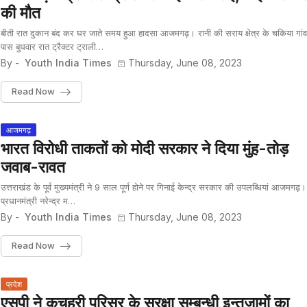
की मौत
बीती रात दुकान बंद कर घर जाते समय हुआ हादसा आजमगढ़। रानी की सराय क्षेत्र के चकिया गांव
पास बुधवार रात ट्रैक्टर ट्राली…
By -
Youth India Times
Thursday, June 08, 2023
Read Now
आजमगढ़
भारत विरोधी ताकतों को मोदी सरकार ने दिया मुंह-तोड़
जवाब-रावत
उत्तराखंड के पूर्व मुख्यमंत्री ने 9 साल पूर्ण होने पर गिनाई केन्द्र सरकार की उपलब्धियां आजमगढ़
प्रधानमंत्री नरेन्द्र म…
By -
Youth India Times
Thursday, June 08, 2023
Read Now
प्रदेश
एसपी ने कचहरी परिसर के सुरक्षा सम्बन्धी इन्तजामों का