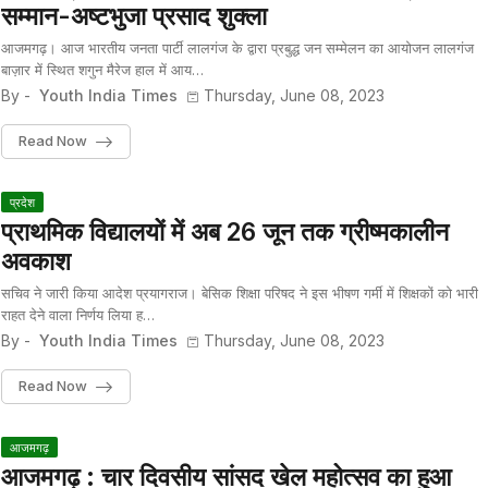
सम्मान-अष्टभुजा प्रसाद शुक्ला
आजमगढ़। आज भारतीय जनता पार्टी लालगंज के द्वारा प्रबुद्ध जन सम्मेलन का आयोजन लालगंज
बाज़ार में स्थित शगुन मैरेज हाल में आय…
By -
Youth India Times
Thursday, June 08, 2023
Read Now
प्रदेश
प्राथमिक विद्यालयों में अब 26 जून तक ग्रीष्मकालीन
अवकाश
सचिव ने जारी किया आदेश प्रयागराज। बेसिक शिक्षा परिषद ने इस भीषण गर्मी में शिक्षकों को भारी
राहत देने वाला निर्णय लिया ह…
By -
Youth India Times
Thursday, June 08, 2023
Read Now
आजमगढ़
आजमगढ़ : चार दिवसीय सांसद खेल महोत्सव का हुआ