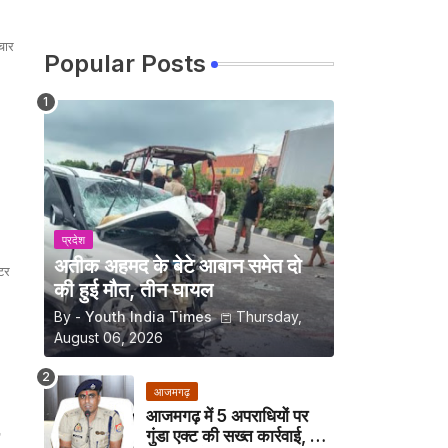
चार
Popular Posts
प्रदेश
अतीक अहमद के बेटे आबान समेत दो
्टर
की हुई मौत, तीन घायल
By -
Youth India Times
Thursday,
August 06, 2026
आजमगढ़
आजमगढ़ में 5 अपराधियों पर
गुंडा एक्ट की सख्त कार्रवाई, अब