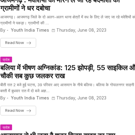
आजमगढ़ : मवेशियों को मारने ले जा रहे बदमाशों को
ग्रामीणों ने धर दबोचा
आजमगढ़। आजमगढ़ जिले के दो अलग-अलग थाना क्षेत्रों में वध के लिए ले जाए जा रहे मवेशियों क
ग्रामीणों ने पकड़ा। ग्रामीणों की …
By -
Youth India Times
Thursday, June 08, 2023
Read Now
प्रदेश
बलिया में भीषण अग्निकांड: 125 झोपड़ी, 55 साइकिल 
चौकी सब कुछ जलकर राख
बीती रात 2 बजे हुई घटना, 39 परिवार आए आसमान के नीचे बलिया। बलिया के गोपालनगर साहनी
बस्ती में बुधवार रात में दो बजे अज्ञ…
By -
Youth India Times
Thursday, June 08, 2023
Read Now
प्रदेश