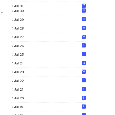
Jul 31
17
Jul 30
11
में
Jul 29
11
Jul 28
10
Jul 27
10
Jul 26
9
Jul 25
9
Jul 24
12
Jul 23
10
Jul 22
5
Jul 21
5
Jul 20
6
Jul 19
7
7