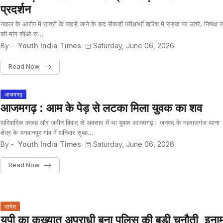
प्रदर्शन
नकल के आरोप में छात्रों के पकड़े जाने के बाद सैकड़ों परीक्षार्थी बारिश में सड़क पर उतरे, निष्पक्ष ज
की मांग सीओ स…
By -
Youth India Times
Saturday, June 06, 2026
Read Now
आजमगढ़
आजमगढ़ : आम के पेड़ से लटका मिला युवक का शव
पारिवारिक कलह और जमीन विवाद से अवसाद में था युवक आजमगढ़। जनपद के महराजगंज थाना
क्षेत्र के भगवानपुर गांव में शनिवार सुबह…
By -
Youth India Times
Saturday, June 06, 2026
Read Now
प्रदेश
यूपी का कुख्यात अपराधी बना पुलिस की बड़ी चुनौती, इना