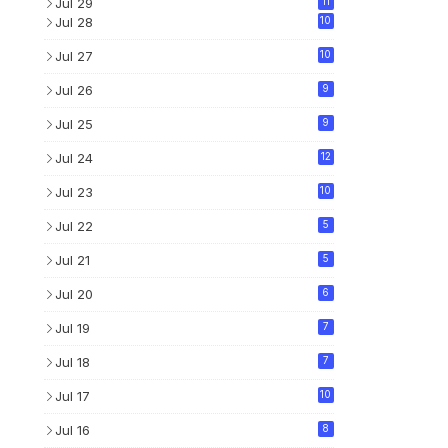
Jul 29
11
Jul 28
10
Jul 27
10
Jul 26
9
Jul 25
9
Jul 24
12
Jul 23
10
Jul 22
5
Jul 21
5
Jul 20
6
Jul 19
7
Jul 18
7
Jul 17
10
Jul 16
8