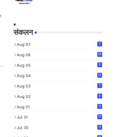
त
संकलन
Aug 07
1
Aug 06
14
Aug 05
5
Aug 04
13
Aug 03
7
Aug 02
6
Aug 01
11
Jul 31
17
Jul 30
11