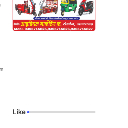
ढ़।
ज्ञ
Like