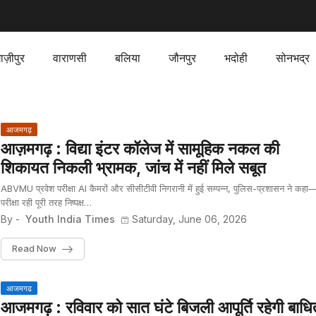
ाज़ीपुर
वाराणसी
बलिया
जौनपुर
भदोही
सोनभद्र
आजमगढ़
आज़मगढ़ : विद्या इंटर कॉलेज में सामूहिक नकल की
शिकायत निकली भ्रामक, जांच में नहीं मिले सबूत
ABVMU प्रवेश परीक्षा AI कैमरों और सीसीटीवी निगरानी में हुई सम्पन्न, पुलिस-प्रशासन ने कहा
परीक्षा रही पूरी तरह निष्पक्ष…
By -
Youth India Times
Saturday, June 06, 2026
Read Now
आजमगढ
आजमगढ़ : रविवार को सात घंटे बिजली आपूर्ति रहेगी बाधि