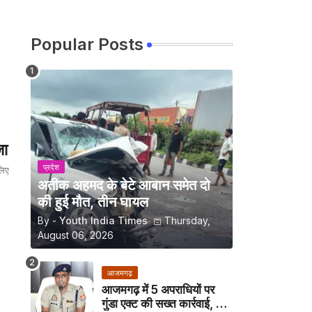
Popular Posts
जा
प्रदेश
लिए
अतीक अहमद के बेटे आबान समेत दो
की हुई मौत, तीन घायल
By -
Youth India Times
Thursday,
August 06, 2026
आजमगढ़
आजमगढ़ में 5 अपराधियों पर
गुंडा एक्ट की सख्त कार्रवाई, अब