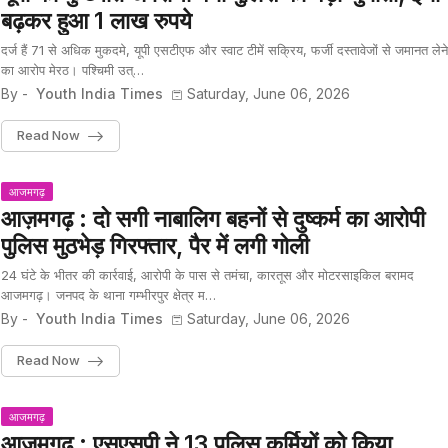
बढ़कर हुआ 1 लाख रुपये
दर्ज हैं 71 से अधिक मुकदमे, यूपी एसटीएफ और स्वाट टीमें सक्रिय, फर्जी दस्तावेजों से जमानत लेने
का आरोप मेरठ। पश्चिमी उत्…
By -
Youth India Times
Saturday, June 06, 2026
Read Now
आजमगढ़
आज़मगढ़ : दो सगी नाबालिग बहनों से दुष्कर्म का आरोपी
पुलिस मुठभेड़ गिरफ्तार, पैर में लगी गोली
24 घंटे के भीतर की कार्रवाई, आरोपी के पास से तमंचा, कारतूस और मोटरसाइकिल बरामद
आजमगढ़। जनपद के थाना गम्भीरपुर क्षेत्र म…
By -
Youth India Times
Saturday, June 06, 2026
Read Now
आजमगढ़
आजमगढ़ : एसएसपी ने 13 पुलिस कर्मियों को किया