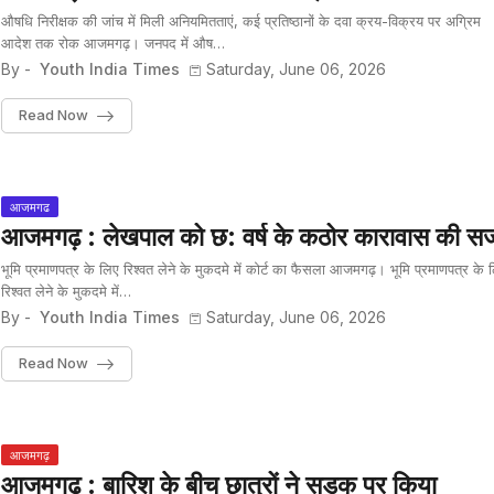
औषधि निरीक्षक की जांच में मिली अनियमितताएं, कई प्रतिष्ठानों के दवा क्रय-विक्रय पर अग्रिम
आदेश तक रोक आजमगढ़। जनपद में औष…
By -
Youth India Times
Saturday, June 06, 2026
Read Now
आजमगढ
आजमगढ़ : लेखपाल को छ: वर्ष के कठोर कारावास की स
भूमि प्रमाणपत्र के लिए रिश्वत लेने के मुकदमे में कोर्ट का फैसला आजमगढ़। भूमि प्रमाणपत्र के 
रिश्वत लेने के मुकदमे में…
By -
Youth India Times
Saturday, June 06, 2026
Read Now
आजमगढ़
आजमगढ़ : बारिश के बीच छात्रों ने सड़क पर किया