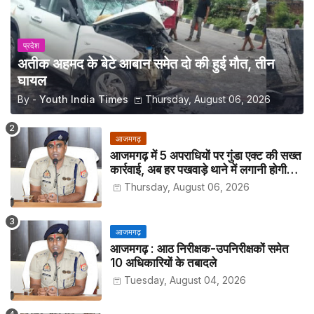
प्रदेश
अतीक अहमद के बेटे आबान समेत दो की हुई मौत, तीन
घायल
By -
Youth India Times
Thursday, August 06, 2026
आजमगढ़
आजमगढ़ में 5 अपराधियों पर गुंडा एक्ट की सख्त
कार्रवाई, अब हर पखवाड़े थाने में लगानी होगी
हाजिरी
Thursday, August 06, 2026
आजमगढ़
आजमगढ़ : आठ निरीक्षक-उपनिरीक्षकों समेत
10 अधिकारियों के तबादले
Tuesday, August 04, 2026