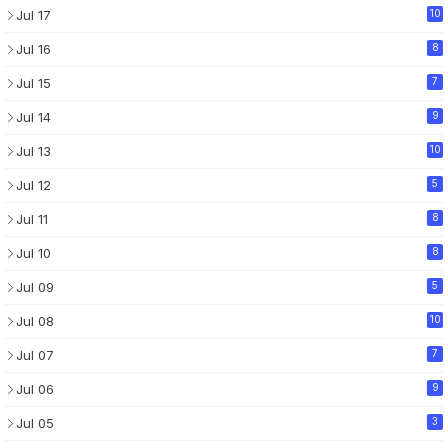
Jul 17
10
Jul 16
8
Jul 15
7
Jul 14
9
Jul 13
10
Jul 12
5
Jul 11
8
Jul 10
8
Jul 09
5
Jul 08
10
Jul 07
7
Jul 06
9
Jul 05
3