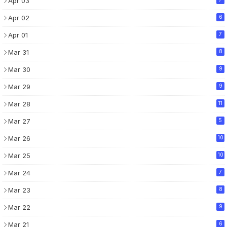
Apr 03
Apr 02
6
Apr 01
7
Mar 31
8
Mar 30
9
Mar 29
9
Mar 28
11
Mar 27
5
Mar 26
10
Mar 25
10
Mar 24
7
Mar 23
8
Mar 22
9
Mar 21
6