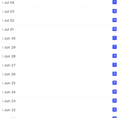
Jul 04
7
Jul 03
8
Jul 02
10
Jul 01
10
Jun 30
7
Jun 29
7
Jun 28
4
Jun 27
7
Jun 26
8
Jun 25
8
Jun 24
8
Jun 23
6
Jun 22
4