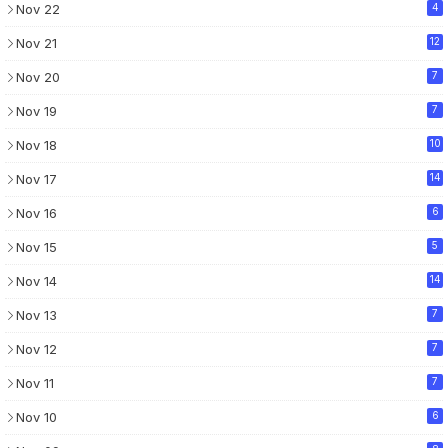
Nov 22
4
Nov 21
12
Nov 20
7
Nov 19
7
Nov 18
10
Nov 17
14
Nov 16
6
Nov 15
5
Nov 14
14
Nov 13
7
Nov 12
7
Nov 11
7
Nov 10
6