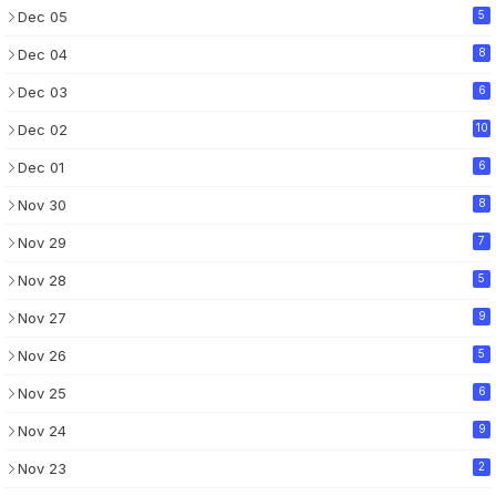
Dec 05
5
Dec 04
8
Dec 03
6
Dec 02
10
Dec 01
6
Nov 30
8
Nov 29
7
Nov 28
5
Nov 27
9
Nov 26
5
Nov 25
6
Nov 24
9
Nov 23
2