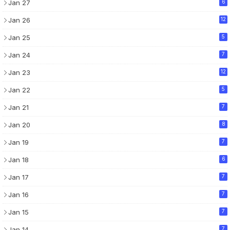
Jan 27
6
Jan 26
12
Jan 25
5
Jan 24
7
Jan 23
12
Jan 22
5
Jan 21
7
Jan 20
8
Jan 19
7
Jan 18
6
Jan 17
7
Jan 16
7
Jan 15
7
Jan 14
7