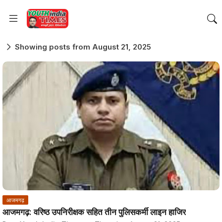
Showing posts from August 21, 2025
आजमगढ़
आजमगढ़: वरिष्ठ उपनिरीक्षक सहित तीन पुलिसकर्मी लाइन हाजिर