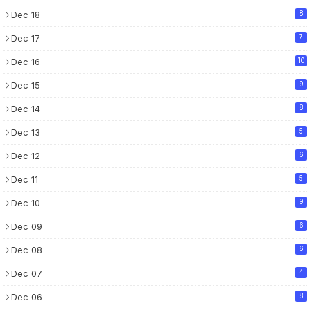
Dec 18
8
Dec 17
7
Dec 16
10
Dec 15
9
Dec 14
8
Dec 13
5
Dec 12
6
Dec 11
5
Dec 10
9
Dec 09
6
Dec 08
6
Dec 07
4
Dec 06
8