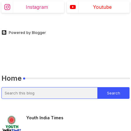
Instagram
Youtube
Powered by Blogger
Home
Youth India Times