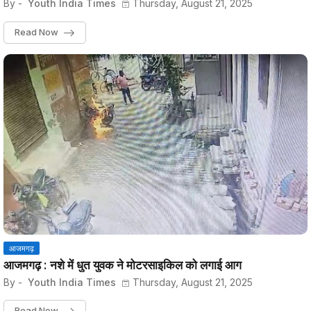
By -
Youth India Times
Thursday, August 21, 2025
Read Now
आजमगढ़
आजमगढ़ : नशे में धुत युवक ने मोटरसाइकिल को लगाई आग
By -
Youth India Times
Thursday, August 21, 2025
Read Now