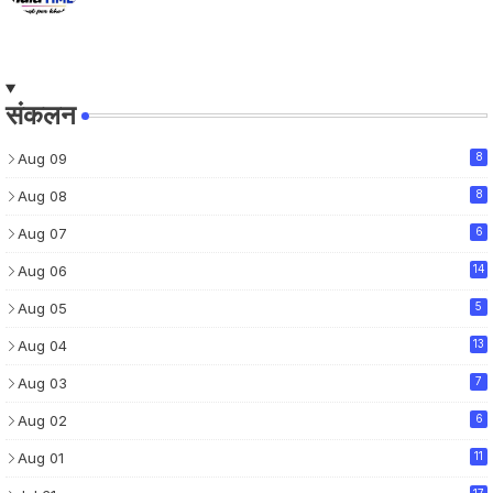
संकलन
Aug 09
8
Aug 08
8
Aug 07
6
Aug 06
14
Aug 05
5
Aug 04
13
Aug 03
7
Aug 02
6
Aug 01
11