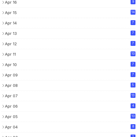
Apr 16
9
Apr 15
14
Apr 14
7
Apr 13
7
Apr 12
7
Apr 11
10
Apr 10
7
Apr 09
7
Apr 08
5
Apr 07
13
Apr 06
4
Apr 05
10
Apr 04
8
7