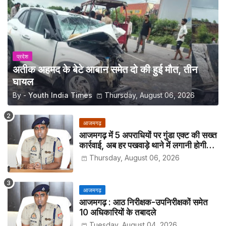
प्रदेश
अतीक अहमद के बेटे आबान समेत दो की हुई मौत, तीन
घायल
By -
Youth India Times
Thursday, August 06, 2026
आजमगढ़
आजमगढ़ में 5 अपराधियों पर गुंडा एक्ट की सख्त
कार्रवाई, अब हर पखवाड़े थाने में लगानी होगी
हाजिरी
Thursday, August 06, 2026
आजमगढ़
आजमगढ़ : आठ निरीक्षक-उपनिरीक्षकों समेत
10 अधिकारियों के तबादले
Tuesday, August 04, 2026