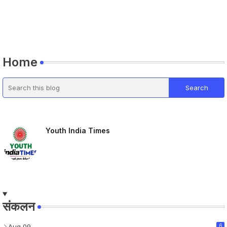
Home
Youth India Times
संकलन
Aug 09
6