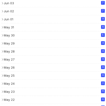
Jun 03
7
Jun 02
7
Jun 01
9
May 31
6
May 30
5
May 29
4
May 28
4
May 27
9
May 26
6
May 25
6
May 24
3
May 23
11
May 22
6