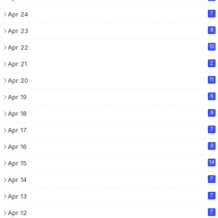
Apr 24
7
Apr 23
8
Apr 22
10
Apr 21
2
Apr 20
11
Apr 19
6
Apr 18
9
Apr 17
7
Apr 16
9
Apr 15
14
Apr 14
7
Apr 13
7
Apr 12
7