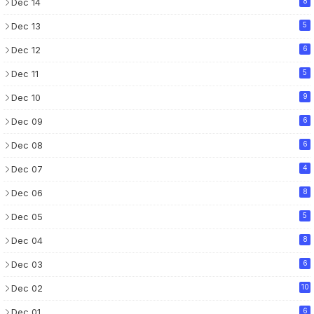
Dec 14
8
Dec 13
5
Dec 12
6
Dec 11
5
Dec 10
9
Dec 09
6
Dec 08
6
Dec 07
4
Dec 06
8
Dec 05
5
Dec 04
8
Dec 03
6
Dec 02
10
Dec 01
6