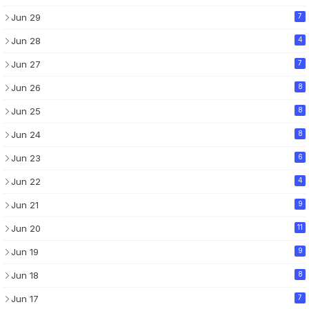
Jun 29
7
Jun 28
4
Jun 27
7
Jun 26
8
Jun 25
8
Jun 24
8
Jun 23
6
Jun 22
4
Jun 21
9
Jun 20
11
Jun 19
9
Jun 18
8
Jun 17
7