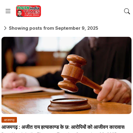
Showing posts from September 9, 2025
आजमगढ़
आजमगढ़ : अजीत राय हत्याकाण्ड के छ: आरोपियों को आजीवन कारावास