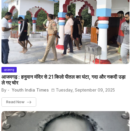
आजमगढ़
आजमगढ़ : हनुमान मंदिर से 21 किलो पीतल का घंटा, गदा और नकदी उड़ा
ले गए चोर
By -
Youth India Times
Tuesday, September 09, 2025
Read Now