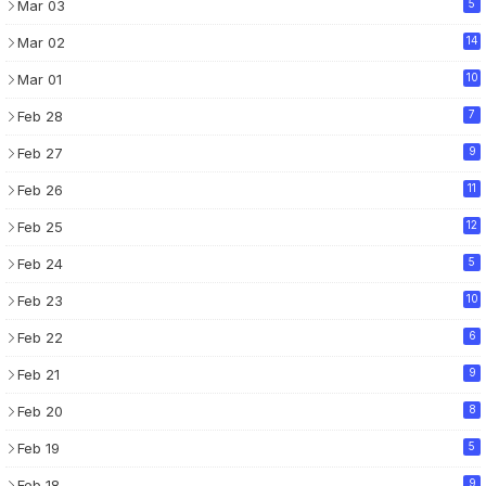
Mar 03
5
Mar 02
14
Mar 01
10
Feb 28
7
Feb 27
9
Feb 26
11
Feb 25
12
Feb 24
5
Feb 23
10
Feb 22
6
Feb 21
9
Feb 20
8
Feb 19
5
Feb 18
9