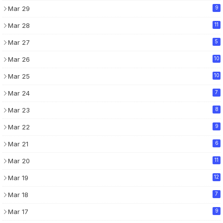
Mar 29
9
Mar 28
11
Mar 27
5
Mar 26
10
Mar 25
10
Mar 24
7
Mar 23
8
Mar 22
9
Mar 21
6
Mar 20
11
Mar 19
12
Mar 18
7
Mar 17
9