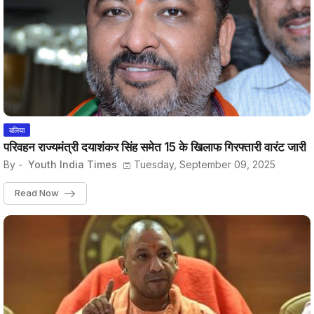
बलिया
परिवहन राज्यमंत्री दयाशंकर सिंह समेत 15 के खिलाफ गिरफ्तारी वारंट जारी
By -
Youth India Times
Tuesday, September 09, 2025
Read Now