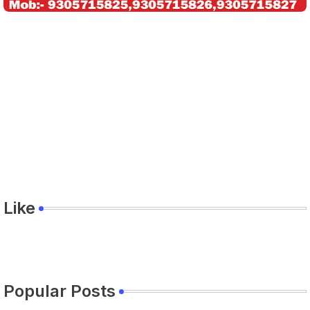
Like
Popular Posts