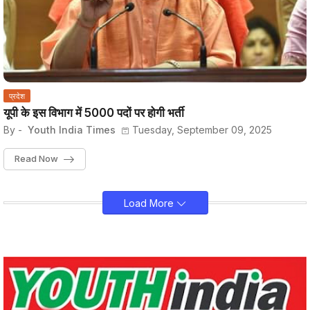
प्रदेश
यूपी के इस विभाग में 5000 पदों पर होगी भर्ती
By -
Youth India Times
Tuesday, September 09, 2025
Read Now
Load More