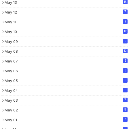
May 13
15
May 12
7
May 11
9
May 10
12
May 09
9
May 08
12
May 07
6
May 06
8
May 05
9
May 04
11
May 03
7
May 02
5
May 01
7
9