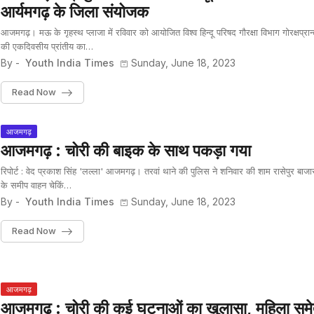
आर्यमगढ़ के जिला संयोजक
आजमगढ़। मऊ के गृहस्थ प्लाजा में रविवार को आयोजित विश्व हिन्दू परिषद गौरक्षा विभाग गोरक्षप्रान्
की एकदिवसीय प्रांतीय का…
By -
Youth India Times
Sunday, June 18, 2023
Read Now
आजमगढ़
आजमगढ़ : चोरी की बाइक के साथ पकड़ा गया
रिपोर्ट : वेद प्रकाश सिंह 'लल्ला' आजमगढ़। तरवां थाने की पुलिस ने शनिवार की शाम रासेपुर बाजा
के समीप वाहन चेकिं…
By -
Youth India Times
Sunday, June 18, 2023
Read Now
आजमगढ़
आजमगढ़ : चोरी की कई घटनाओं का खुलासा, महिला सम