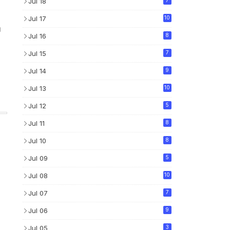
Jul 18
Jul 17
10
।
Jul 16
8
Jul 15
7
Jul 14
9
Jul 13
10
Jul 12
5
Jul 11
8
Jul 10
8
Jul 09
5
Jul 08
10
Jul 07
7
Jul 06
9
Jul 05
3