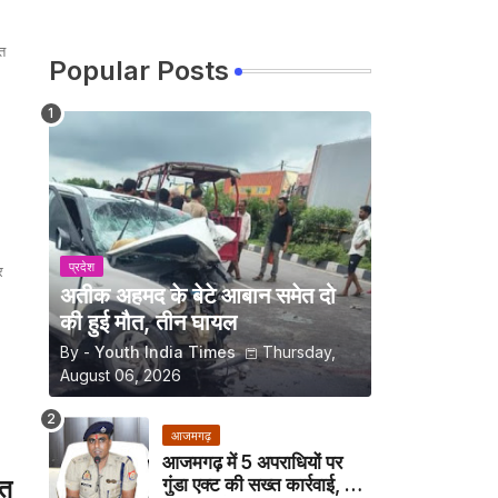
त
Popular Posts
प्रदेश
र
अतीक अहमद के बेटे आबान समेत दो
की हुई मौत, तीन घायल
By -
Youth India Times
Thursday,
August 06, 2026
आजमगढ़
आजमगढ़ में 5 अपराधियों पर
गुंडा एक्ट की सख्त कार्रवाई, अब
ेत