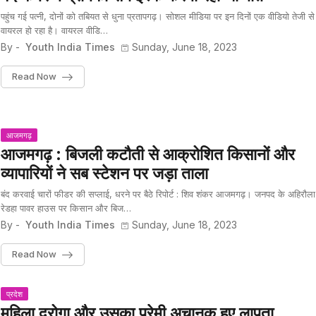
पहुंच गई पत्नी, दोनों को तबियत से धुना प्रतापगढ़। सोशल मीडिया पर इन दिनों एक वीडियो तेजी से
वायरल हो रहा है। वायरल वीडि…
By -
Youth India Times
Sunday, June 18, 2023
Read Now
आजमगढ़
आजमगढ़ : बिजली कटौती से आक्रोशित किसानों और
व्यापारियों ने सब स्टेशन पर जड़ा ताला
बंद करवाई चारों फीडर की सप्लाई, धरने पर बैठे रिपोर्ट : शिव शंकर आजमगढ़। जनपद के अहिरौला
रेडहा पावर हाउस पर किसान और बिज…
By -
Youth India Times
Sunday, June 18, 2023
Read Now
प्रदेश
महिला दरोगा और उसका प्रेमी अचानक हुए लापता