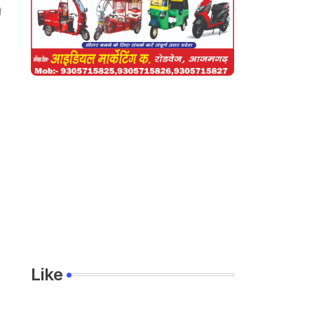
ं
Like