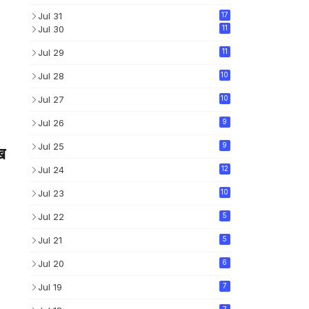
Jul 31
17
Jul 30
11
Jul 29
11
Jul 28
10
Jul 27
10
Jul 26
9
Jul 25
9
ख
Jul 24
12
Jul 23
10
Jul 22
5
Jul 21
5
Jul 20
6
Jul 19
7
7