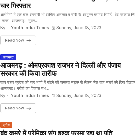
चार गिरफ्तार
आरोपियों में एक बाल अपचारी भी शामिल असलहा व चोरी के आभूषण बरामद रिपोर्ट : वेद प्रकाश सिं
'लल्ला' आजमगढ़। मुबार…
By -
Youth India Times
Sunday, June 18, 2023
Read Now
आजमगढ़
आजमगढ़ : ओमप्रकाश राजभर ने दिल्ली और पंजाब
सरकार की किया तारीफ
कहा उत्तर प्रदेश को चार भागों में बांटने की जरूरत सड़क से लेकर जेल तक संघर्ष की दिया चेतावन
आजमगढ़। गरीबों का विकास तभ…
By -
Youth India Times
Sunday, June 18, 2023
Read Now
प्रदेश
बंद कमरे में प्रेमिका संग इश्क फरमा रहा था पति