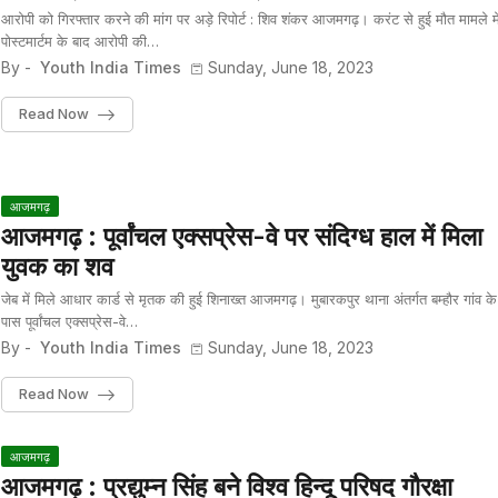
आरोपी को गिरफ्तार करने की मांग पर अड़े रिपोर्ट : शिव शंकर आजमगढ़। करंट से हुई मौत मामले मे
पोस्टमार्टम के बाद आरोपी की…
By -
Youth India Times
Sunday, June 18, 2023
Read Now
आजमगढ़
आजमगढ़ : पूर्वांचल एक्सप्रेस-वे पर संदिग्ध हाल में मिला
युवक का शव
जेब में मिले आधार कार्ड से मृतक की हुई शिनाख्त आजमगढ़। मुबारकपुर थाना अंतर्गत बम्हौर गांव के
पास पूर्वांचल एक्सप्रेस-वे…
By -
Youth India Times
Sunday, June 18, 2023
Read Now
आजमगढ़
आजमगढ़ : प्रद्युम्न सिंह बने विश्व हिन्दू परिषद गौरक्षा