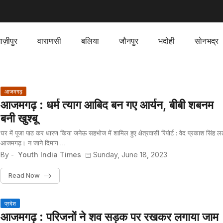
ाज़ीपुर
वाराणसी
बलिया
जौनपुर
भदोही
सोनभद्र
आजमगढ़
आजमगढ़ : धर्म त्याग आबिद बन गए आर्यन, बीबी शबनम
बनी खुश्बू
घर में पूजा पाठ कर धारण किया जनेऊ सहभोज में शामिल हुए क्षेत्रवासी रिपोर्ट : वेद प्रकाश सिंह लल
आजमगढ़। न जाने दिमाग …
By -
Youth India Times
Sunday, June 18, 2023
Read Now
प्रदेश
आजमगढ़ : परिजनों ने शव सड़क पर रखकर लगाया जाम