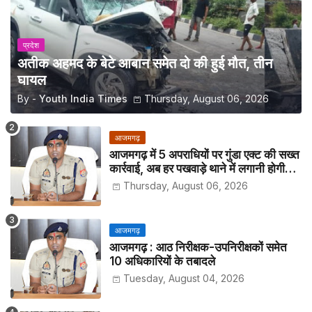
प्रदेश
अतीक अहमद के बेटे आबान समेत दो की हुई मौत, तीन
घायल
By -
Youth India Times
Thursday, August 06, 2026
आजमगढ़
आजमगढ़ में 5 अपराधियों पर गुंडा एक्ट की सख्त
कार्रवाई, अब हर पखवाड़े थाने में लगानी होगी
हाजिरी
Thursday, August 06, 2026
आजमगढ़
आजमगढ़ : आठ निरीक्षक-उपनिरीक्षकों समेत
10 अधिकारियों के तबादले
Tuesday, August 04, 2026