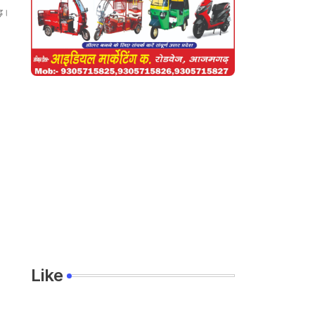
गढ़।
Like