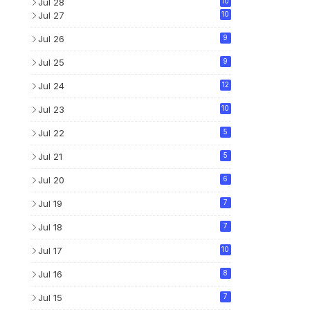
Jul 28
10
Jul 27
10
Jul 26
9
Jul 25
9
Jul 24
12
Jul 23
10
Jul 22
5
Jul 21
5
Jul 20
6
Jul 19
7
Jul 18
7
Jul 17
10
Jul 16
8
Jul 15
7