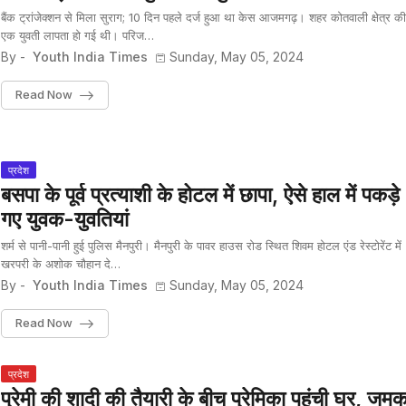
बैंक ट्रांजेक्शन से मिला सुराग; 10 दिन पहले दर्ज हुआ था केस आजमगढ़। शहर कोतवाली क्षेत्र की
एक युवती लापता हो गई थी। परिज…
By -
Youth India Times
Sunday, May 05, 2024
Read Now
प्रदेश
बसपा के पूर्व प्रत्याशी के होटल में छापा, ऐसे हाल में पकड़े
गए युवक-युवतियां
शर्म से पानी-पानी हुई पुलिस मैनपुरी। मैनपुरी के पावर हाउस रोड स्थित शिवम होटल एंड रेस्टोरेंट में
खरपरी के अशोक चौहान दे…
By -
Youth India Times
Sunday, May 05, 2024
Read Now
प्रदेश
प्रेमी की शादी की तैयारी के बीच प्रेमिका पहुंची घर, जम