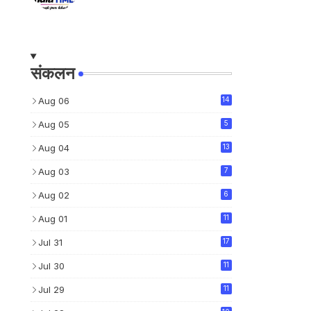
संकलन
Aug 06
14
Aug 05
5
Aug 04
13
Aug 03
7
Aug 02
6
Aug 01
11
Jul 31
17
Jul 30
11
Jul 29
11