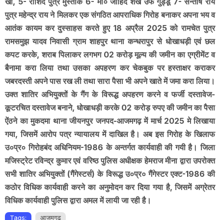
खॉ, 5- राशिद पुत्र मुस्ताक 6- मो० जाहिद शेख उर्फ गुड्डू 7- सन्तोष राय
पुत्र महेन्द्र राय ने मिलकर एक संगठित आपराधिक गिरोह बनाकर अपना भय व
आतंक कायम कर दुस्साहस करते हुए 18 अप्रैल 2025 को रामचेत पुत्र
रामसमुझ यादव निवासी ग्राम शाहपुर थाना कन्धरापुर से धोखाधड़ी एवं छल
कपट करके, शराब पिलाकर लगभग 02 करोड़ मूल्य की जमीन का एग्रीमेंट व
बैनामा करा लिया तथा उसका अपहरण कर चेकबुक पर हस्ताक्षर कराकर
जबरदस्ती अपने पास रख ली तथा सारा पैसा भी अपने खाते में जमा करा लिया।
उक्त शातिर अभियुक्तों के गैंग के विरूद्ध अपहरण करने व फर्जी दस्तावेज-
कूटरचित दस्तावेज बनाने, धोखाधड़ी करके 02 करोड़ रुपए की जमीन का पैसा
ऐंठने का मुकदमा थाना जीयनपुर जनपद-आजमगढ़ में मार्च 2025 मे लिखाया
गया, जिसमें आरोप पत्र न्यायालय में दाखिल है। अब इस गिरोह के खिलाफ
उ०प्र० गिरोहबंद अधिनियम-1986 के अन्तर्गत कार्यवाही की गयी है।
जिला
मजिस्ट्रेट रविन्द्र कुमार एवं वरिष्ठ पुलिस अधीक्षक हेमराज मीना द्वारा उपरोक्त
सभी शातिर अभियुक्तों (गैंगेस्टर्स) के विरूद्ध उ०प्र० गैंगेस्टर एक्ट-1986 की
कठोर विधिक कार्यवाही करने का अनुमोदन कर दिया गया है, जिसमें अग्रेतर
विधिक कार्यवाही पुलिस द्वारा अमल में लायी जा रही है।
Tags:
आजमगढ़