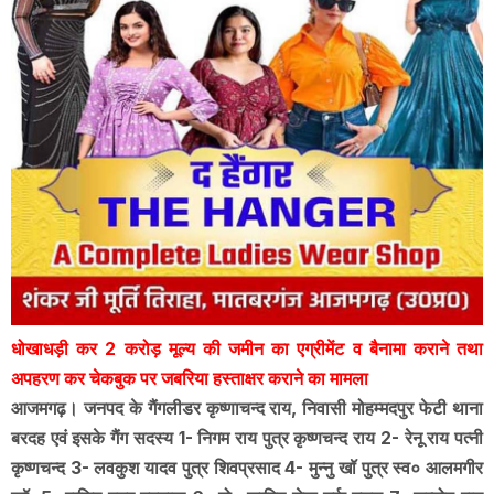
धोखाधड़ी कर 2 करोड़ मूल्य की जमीन का एग्रीमेंट व बैनामा कराने तथा
अपहरण कर चेकबुक पर जबरिया हस्ताक्षर कराने का मामला
आजमगढ़। जनपद के गैंगलीडर कृष्णाचन्द राय, निवासी मोहम्मदपुर फेटी थाना
बरदह एवं इसके गैंग सदस्य 1- निगम राय पुत्र कृष्णचन्द राय 2- रेनू राय पत्नी
कृष्णचन्द 3- लवकुश यादव पुत्र शिवप्रसाद 4- मुन्नु खॉ पुत्र स्व० आलमगीर