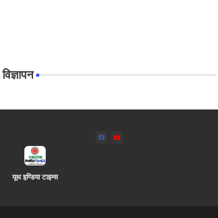
विज्ञापन
यूथ इण्डिया टाइम्स