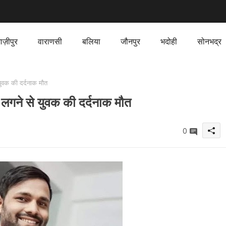
ाज़ीपुर
वाराणसी
बलिया
जौनपुर
भदोही
सोनभद्र
ुवक की दर्दनाक मौत
लगने से युवक की दर्दनाक मौत
0