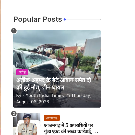
Popular Posts
प्रदेश
अतीक अहमद के बेटे आबान समेत दो
की हुई मौत, तीन घायल
By -
Youth India Times
Thursday,
August 06, 2026
आजमगढ़
आजमगढ़ में 5 अपराधियों पर
गुंडा एक्ट की सख्त कार्रवाई, अब