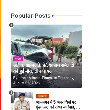
Popular Posts
प्रदेश
अतीक अहमद के बेटे आबान समेत दो
की हुई मौत, तीन घायल
By -
Youth India Times
Thursday,
August 06, 2026
आजमगढ़
आजमगढ़ में 5 अपराधियों पर
गुंडा एक्ट की सख्त कार्रवाई, अब