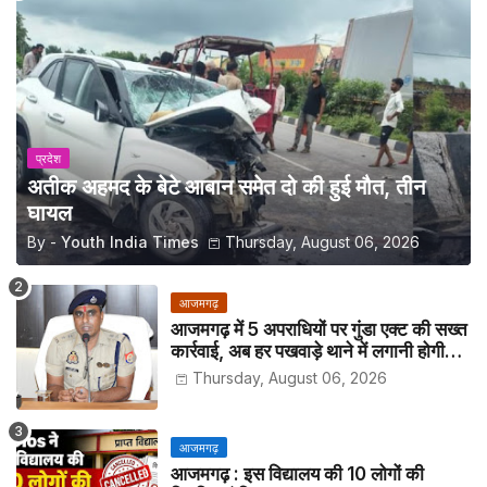
प्रदेश
अतीक अहमद के बेटे आबान समेत दो की हुई मौत, तीन
घायल
By -
Youth India Times
Thursday, August 06, 2026
आजमगढ़
आजमगढ़ में 5 अपराधियों पर गुंडा एक्ट की सख्त
कार्रवाई, अब हर पखवाड़े थाने में लगानी होगी
हाजिरी
Thursday, August 06, 2026
आजमगढ़
आजमगढ़ : इस विद्यालय की 10 लोगों की