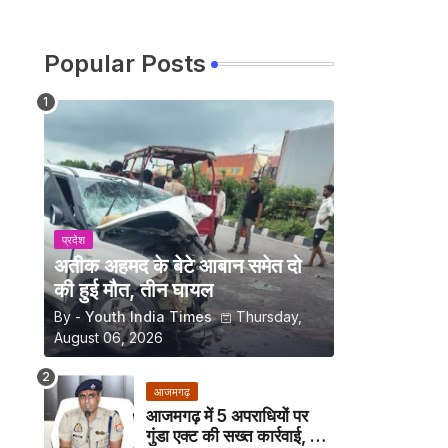
Popular Posts
प्रदेश
अतीक अहमद के बेटे आबान समेत दो
की हुई मौत, तीन घायल
By -
Youth India Times
Thursday,
August 06, 2026
आजमगढ़
आजमगढ़ में 5 अपराधियों पर
गुंडा एक्ट की सख्त कार्रवाई, अब