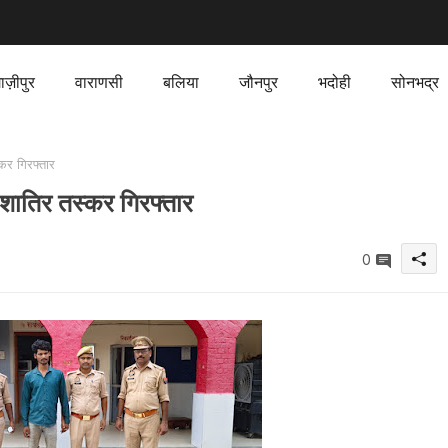
ाज़ीपुर
वाराणसी
बलिया
जौनपुर
भदोही
सोनभद्र
कर गिरफ्तार
 शातिर तस्कर गिरफ्तार
0