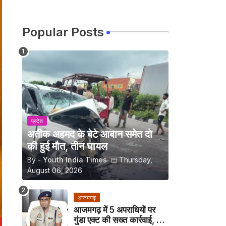
Popular Posts
प्रदेश
अतीक अहमद के बेटे आबान समेत दो
की हुई मौत, तीन घायल
By -
Youth India Times
Thursday,
August 06, 2026
आजमगढ़
आजमगढ़ में 5 अपराधियों पर
गुंडा एक्ट की सख्त कार्रवाई, अब