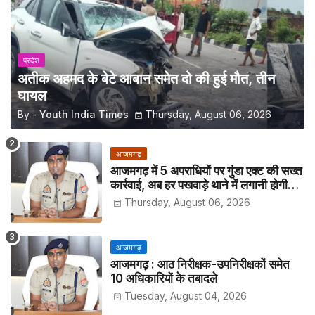
प्रदेश
अतीक अहमद के बेटे आबान समेत दो की हुई मौत, तीन
घायल
By -
Youth India Times
Thursday, August 06, 2026
आजमगढ़
आजमगढ़ में 5 अपराधियों पर गुंडा एक्ट की सख्त
कार्रवाई, अब हर पखवाड़े थाने में लगानी होगी
हाजिरी
Thursday, August 06, 2026
आजमगढ़
आजमगढ़ : आठ निरीक्षक-उपनिरीक्षकों समेत
10 अधिकारियों के तबादले
Tuesday, August 04, 2026