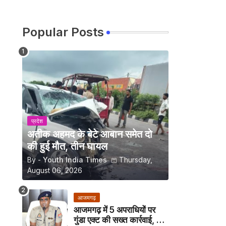
Popular Posts
प्रदेश
अतीक अहमद के बेटे आबान समेत दो
की हुई मौत, तीन घायल
By -
Youth India Times
Thursday,
August 06, 2026
आजमगढ़
आजमगढ़ में 5 अपराधियों पर
गुंडा एक्ट की सख्त कार्रवाई, अब