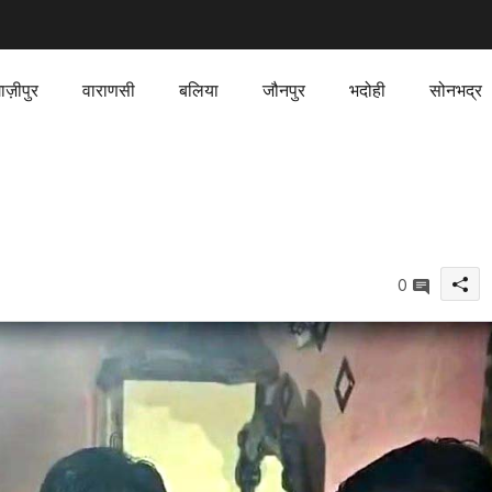
ाज़ीपुर
वाराणसी
बलिया
जौनपुर
भदोही
सोनभद्र
0