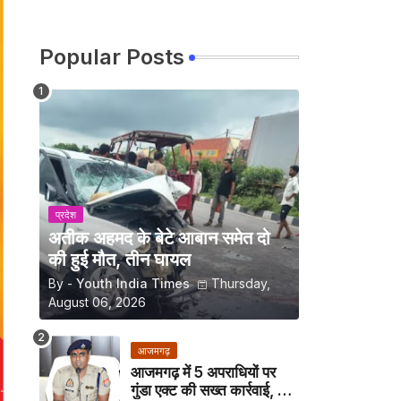
Popular Posts
प्रदेश
अतीक अहमद के बेटे आबान समेत दो
की हुई मौत, तीन घायल
By -
Youth India Times
Thursday,
August 06, 2026
आजमगढ़
आजमगढ़ में 5 अपराधियों पर
गुंडा एक्ट की सख्त कार्रवाई, अब