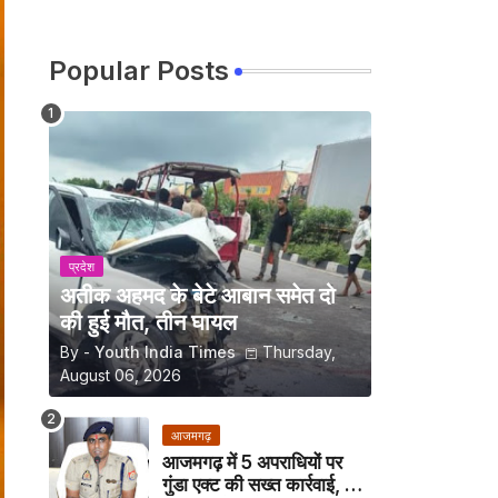
Popular Posts
प्रदेश
अतीक अहमद के बेटे आबान समेत दो
की हुई मौत, तीन घायल
By -
Youth India Times
Thursday,
August 06, 2026
आजमगढ़
आजमगढ़ में 5 अपराधियों पर
गुंडा एक्ट की सख्त कार्रवाई, अब