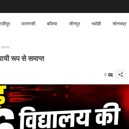
ाज़ीपुर
वाराणसी
बलिया
जौनपुर
भदोही
सोनभद्र
 समाप्त
ायी रूप से समाप्त
0