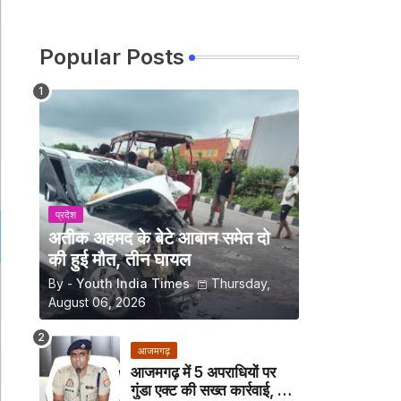
Popular Posts
प्रदेश
अतीक अहमद के बेटे आबान समेत दो
की हुई मौत, तीन घायल
By -
Youth India Times
Thursday,
August 06, 2026
आजमगढ़
आजमगढ़ में 5 अपराधियों पर
गुंडा एक्ट की सख्त कार्रवाई, अब