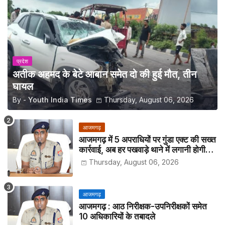
प्रदेश
अतीक अहमद के बेटे आबान समेत दो की हुई मौत, तीन
घायल
By -
Youth India Times
Thursday, August 06, 2026
आजमगढ़
आजमगढ़ में 5 अपराधियों पर गुंडा एक्ट की सख्त
कार्रवाई, अब हर पखवाड़े थाने में लगानी होगी
हाजिरी
Thursday, August 06, 2026
आजमगढ़
आजमगढ़ : आठ निरीक्षक-उपनिरीक्षकों समेत
10 अधिकारियों के तबादले