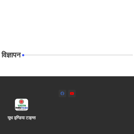
विज्ञापन
यूथ इण्डिया टाइम्स