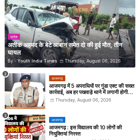
प्रदेश
अतीक अहमद के बेटे आबान समेत दो की हुई मौत, तीन
घायल
By -
Youth India Times
Thursday, August 06, 2026
आजमगढ़
आजमगढ़ में 5 अपराधियों पर गुंडा एक्ट की सख्त
कार्रवाई, अब हर पखवाड़े थाने में लगानी होगी
हाजिरी
Thursday, August 06, 2026
आजमगढ़
आजमगढ़ : इस विद्यालय की 10 लोगों की
नियुक्तियां निरस्त