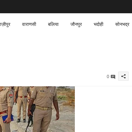
ाज़ीपुर
वाराणसी
बलिया
जौनपुर
भदोही
सोनभद्र
0