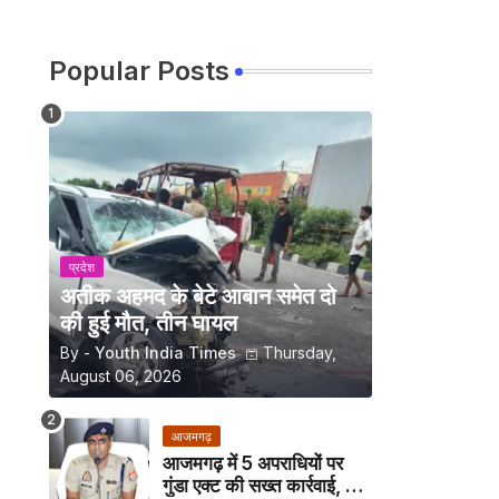
Popular Posts
प्रदेश
अतीक अहमद के बेटे आबान समेत दो
की हुई मौत, तीन घायल
By -
Youth India Times
Thursday,
August 06, 2026
आजमगढ़
आजमगढ़ में 5 अपराधियों पर
गुंडा एक्ट की सख्त कार्रवाई, अब