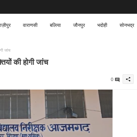
ाज़ीपुर
वाराणसी
बलिया
जौनपुर
भदोही
सोनभद्र
ोगी जांच
तियों की होगी जांच
0