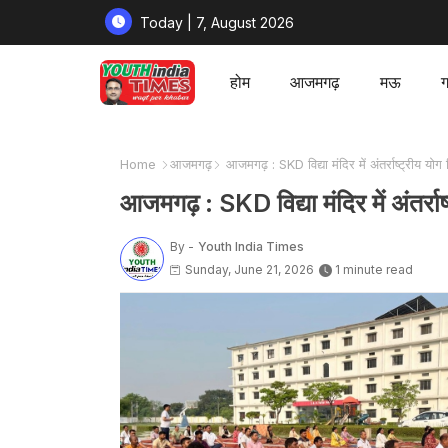
Today | 7, August 2026
होम
आजमगढ़
मऊ
ग
Home
आजमगढ़
आजमगढ़ : SKD विद्या मंदिर में अंतर्राष्ट्रीय 
आजमगढ़ : SKD विद्या मंदिर में अंतर्
By -
Youth India Times
Sunday, June 21, 2026
1 minute read