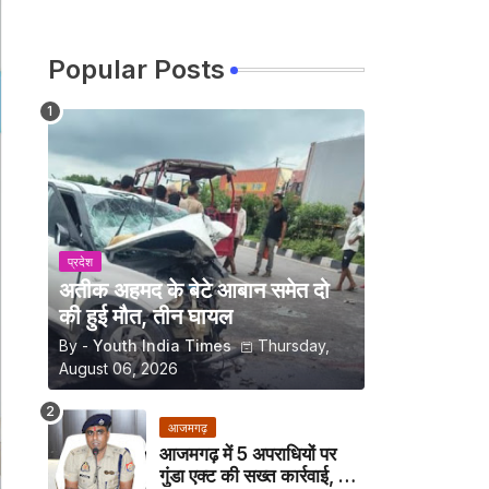
Popular Posts
प्रदेश
अतीक अहमद के बेटे आबान समेत दो
की हुई मौत, तीन घायल
By -
Youth India Times
Thursday,
August 06, 2026
आजमगढ़
आजमगढ़ में 5 अपराधियों पर
गुंडा एक्ट की सख्त कार्रवाई, अब