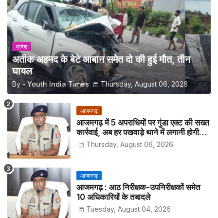
प्रदेश
अतीक अहमद के बेटे आबान समेत दो की हुई मौत, तीन
घायल
By -
Youth India Times
Thursday, August 06, 2026
आजमगढ़
आजमगढ़ में 5 अपराधियों पर गुंडा एक्ट की सख्त
कार्रवाई, अब हर पखवाड़े थाने में लगानी होगी
हाजिरी
Thursday, August 06, 2026
आजमगढ़
आजमगढ़ : आठ निरीक्षक-उपनिरीक्षकों समेत
10 अधिकारियों के तबादले
Tuesday, August 04, 2026