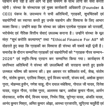
पहचान बना रही है और आगे भी इसी समर्पण के साथ लोगों की सेवा करती
रहेगी। संस्था के संस्थापक एवं मुख्य कार्यकारी अधिकारी (Founder &
CEO) पंकज के. उपाध्याय ने सभी अतिथियों, ग्राहकों, शुभचिंतकों एवं
सहयोगियों का स्वागत करते हुए उनके सहयोग और विश्वास के लिए आभार
व्यक्त किया। उन्होंने कहा कि संस्था का उद्देश्य प्रत्येक ग्राहक को पारदर्शी,
भरोसेमंद एवं नैतिक वित्तीय सेवाएं उपलब्ध कराना है। उन्होंने संस्था के मूल
मंत्र "शुभं करोति कल्याणम्" तथा "Ethical Finance For All" को
दोहराते हुए कहा कि ग्राहकों का विश्वास ही संस्था की सबसे बड़ी पूंजी है।
समारोह के दौरान सम्मानित ग्राहकों एवं सहयोगियों को "ग्राहक गौरव सम्मान–
2026" एवं स्मृति-चिन्ह प्रदान कर सम्मानित किया गया। कार्यक्रम में
उपस्थित अतिथियों ने संस्था की उपलब्धियों की सराहना करते हुए इसके
उज्ज्वल भविष्य की कामना की। इस अवसर पर शशिकांत वर्मा, शेख, संतोष
गौर, संतोष कुमार, प्रतिमा मिश्रा, दुर्गा विजय भारती, संजय वर्मा, अशोक कुमार
गुप्ता, मोहम्मद हुसैन, गणेश साहू, दीन दयाल मधेशिया, गोपाल जी यादव, दिनेश
यादव, राहुल गौरव, राजेश गुप्ता, अल्तमस खान, अशोक कुमार गौतम, आर्यन
मोदनवाल, मनीष मौर्य, विजय यादव, निर्भय सिंह, सुरेन्द्र यादव, अंजलि यादव,
आनंद कुमार मिश्रा, अमित कुमार ओझा, आस्था प्रजापति, सुप्रिया चतुर्वेदी एवं