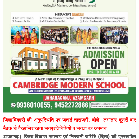
जिलाधिकारी की अनुपस्थिति पर जताई नाराजगी, बोले- लगातार दूसरी बार
बैठक से गैरहाजिर रहना जनप्रतिनिधियों व जनता का अपमान
आजमगढ़। जिला विकास समन्वय एवं निगरानी समिति (दिशा) की प्रस्तावित