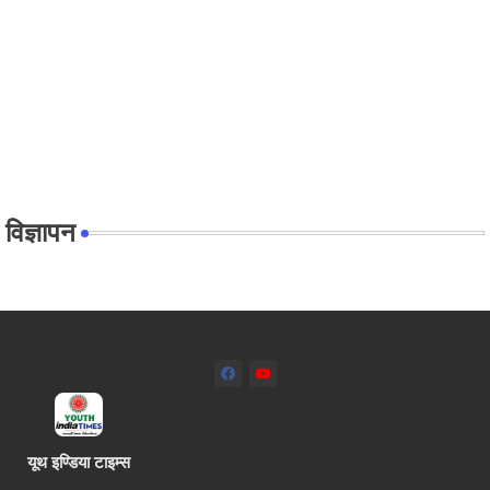
विज्ञापन
यूथ इण्डिया टाइम्स