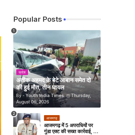
Popular Posts
प्रदेश
अतीक अहमद के बेटे आबान समेत दो
की हुई मौत, तीन घायल
By -
Youth India Times
Thursday,
August 06, 2026
आजमगढ़
आजमगढ़ में 5 अपराधियों पर
गुंडा एक्ट की सख्त कार्रवाई, अब