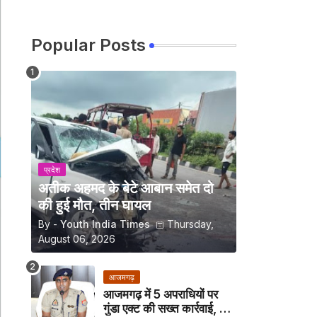
Popular Posts
प्रदेश
अतीक अहमद के बेटे आबान समेत दो
की हुई मौत, तीन घायल
By -
Youth India Times
Thursday,
August 06, 2026
आजमगढ़
आजमगढ़ में 5 अपराधियों पर
गुंडा एक्ट की सख्त कार्रवाई, अब