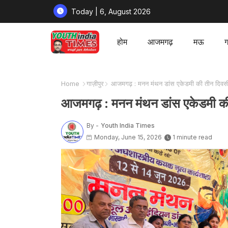
Today | 6, August 2026
होम
आजमगढ़
मऊ
ग
Home
गाज़ीपुर
आजमगढ़ : मनन मंथन डांस एकेडमी की तीन दिवसी
आजमगढ़ : मनन मंथन डांस एकेडमी की
By -
Youth India Times
Monday, June 15, 2026
1 minute read