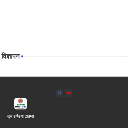
विज्ञापन
यूथ इण्डिया टाइम्स