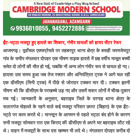
ईंट-भट्ठा मजदूर हुए हादसे का शिकार, गंभीर घायलों को हायर सेंटर रेफर
आजमगढ़। पूर्वांचल एक्सप्रेसवे पर तहबरपुर थाना क्षेत्र के बसही जरमजेयपुर
गांव के समीप मंगलवार दोपहर एक भीषण सड़क हादसे में छह वर्षीय मासूम बच्ची
समेत दो लोगों की मौत हो गई, जबकि नौ अन्य लोग गंभीर रूप से घायल हो गए।
हादसा उस समय हुआ जब तेज रफ्तार और अनियंत्रित ट्रक ने आगे चल रही
एक डीसीएम (मिनी ट्रक) में पीछे से जोरदार टक्कर मार दी। टक्कर इतनी
भीषण थी कि डीसीएम के परखच्चे उड़ गए और उसमें सवार लोगों में चीख-पुकार
मच गई। जानकारी के अनुसार, बहराइच जिले के दरगाह थाना क्षेत्र के
सलारगंज मोहल्ले के रहने वाले कई मजदूर परिवार छपरा (बिहार) के एक ईंट-
भट्ठे पर काम करते थे। मानसून के आगमन से पहले भट्ठा बंद होने के कारण
सभी मजदूर सोमवार रात एक किराए की डीसीएम से अपने घर बहराइच लौट रहे
थे। वाहन में मजदूरों के साथ दस खच्चर भी लदे थे। मंगलवार दोपहर करीब दो