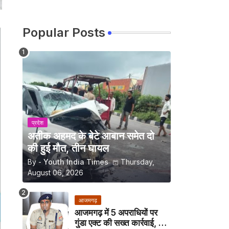
Popular Posts
प्रदेश
अतीक अहमद के बेटे आबान समेत दो
की हुई मौत, तीन घायल
By -
Youth India Times
Thursday,
August 06, 2026
आजमगढ़
आजमगढ़ में 5 अपराधियों पर
गुंडा एक्ट की सख्त कार्रवाई, अब